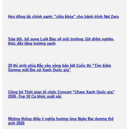
Huy động tài chính xanh: “chìa khóa” cho hành trình Net Zero
Sửa đổi, bổ sung Luật Bảo vệ môi trường: Gỡ điểm nghẽn,
thúc đẩy tăng trưởng xanh
29 thí sinh phía Bắc vào vòng bán kết Cuộc thi “Tìm kiếm
Gương mặt Đại sứ Xanh Quốc gia”
Công bố Thời gian tổ chức Concert “Chạm Xanh Quốc gia”
2026 -Top 10 Ca khúc xuất sắc
Những thông điệp ý nghĩa hưởng ứng Ngày Đại dương thế
giới 2026