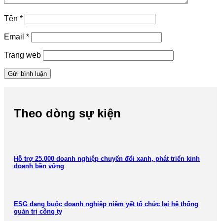
Tên
*
Email
*
Trang web
Theo dòng sự kiện
Hỗ trợ 25.000 doanh nghiệp chuyển đổi xanh, phát triển kinh
doanh bền vững
ESG đang buộc doanh nghiệp niêm yết tổ chức lại hệ thống
quản trị công ty