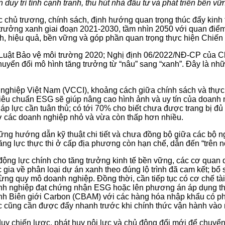
uy trì tính cạnh tranh, thu hút nhà đầu tư và phát triển bền vữ
chủ trương, chính sách, định hướng quan trọng thúc đẩy kinh
ăng trưởng xanh giai đoạn 2021-2030, tầm nhìn 2050 với quan đi
nh, hiệu quả, bền vững và góp phần quan trọng thực hiện Chiến 
 Luật Bảo vệ môi trường 2020; Nghị định 06/2022/NĐ-CP của Ch
yển đổi mô hình tăng trưởng từ “nâu” sang “xanh”. Đây là nhữn
nghiệp Việt Nam (VCCI), khoảng cách giữa chính sách và thực 
 tiêu chuẩn ESG sẽ giúp nâng cao hình ảnh và uy tín của doan
là áp lực cần tuân thủ; có tới 70% cho biết chưa được trang bị đ
ở các doanh nghiệp nhỏ và vừa còn thấp hơn nhiều.
ng hướng dẫn kỹ thuật chi tiết và chưa đồng bộ giữa các bộ ng
ng lực thực thi ở cấp địa phương còn hạn chế, dẫn đến “trên n
 động lực chính cho tăng trưởng kinh tế bền vững, các cơ quan
 gia về phân loại dự án xanh theo đúng lộ trình đã cam kết; b
ừng quy mô doanh nghiệp. Đồng thời, cần tiếp tục có cơ chế tà
nh nghiệp đạt chứng nhận ESG hoặc lên phương án áp dụng thu
h Biên giới Carbon (CBAM) với các hàng hóa nhập khẩu có phát 
ước cũng cần được đẩy nhanh trước khi chính thức vận hành vào
duy chiến lược, phát huy nội lực và chủ động đổi mới để chuy