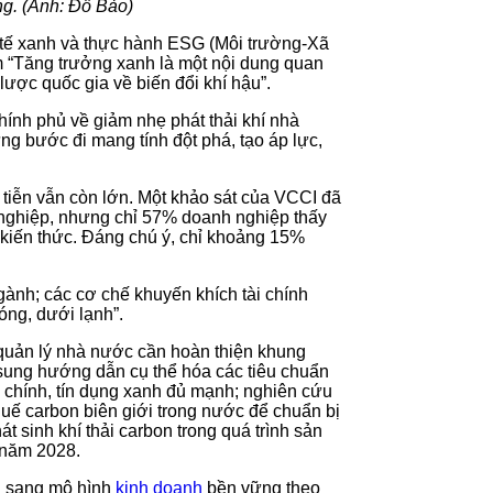
ng. (Ảnh: Đỗ Bảo)
 tế xanh và thực hành ESG (Môi trường-Xã
ểm “Tăng trưởng xanh là một nội dung quan
lược quốc gia về biến đổi khí hậu”.
ính phủ về giảm nhẹ phát thải khí nhà
g bước đi mang tính đột phá, tạo áp lực,
tiễn vẫn còn lớn. Một khảo sát của VCCI đã
h nghiệp, nhưng chỉ 57% doanh nghiệp thấy
ủ kiến thức. Đáng chú ý, chỉ khoảng 15%
ành; các cơ chế khuyến khích tài chính
óng, dưới lạnh”.
 quản lý nhà nước cần hoàn thiện khung
ổ sung hướng dẫn cụ thể hóa các tiêu chuẩn
i chính, tín dụng xanh đủ mạnh; nghiên cứu
ế carbon biên giới trong nước để chuẩn bị
sinh khí thải carbon trong quá trình sản
 năm 2028.
ển sang mô hình
kinh doanh
bền vững theo