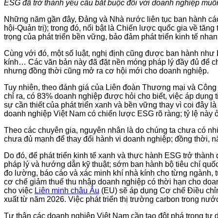
ESG đã trở thành yêu cầu bắt buộc đối với doanh nghiệp muốn d
Những năm gần đây, Đảng và Nhà nước liên tục ban hành các 
hội-Quản trị); trong đó, nổi bật là Chiến lược quốc gia về t
trọng của phát triển bền vững, bảo đảm phát triển kinh tế nha
Cùng với đó, một số luật, nghị định cũng được ban hành như
kính… Các văn bản này đã đặt nền móng pháp lý đầy đủ để chu
nhưng đồng thời cũng mở ra cơ hội mới cho doanh nghiệp.
Tuy nhiên, theo đánh giá của Liên đoàn Thương mại và Công 
chỉ ra, có 83% doanh nghiệp được hỏi cho biết, việc áp dụng
sự cần thiết của phát triển xanh và bền vững thay vì coi đây 
doanh nghiệp Việt Nam có chiến lược ESG rõ ràng; tỷ lệ này 
Theo các chuyên gia, nguyên nhân là do chúng ta chưa có nhữ
chưa đủ mạnh để thay đổi hành vi doanh nghiệp; đồng thời, nă
Do đó, để phát triển kinh tế xanh và thực hành ESG trở thành
pháp lý và hướng dẫn kỹ thuật; sớm ban hành bộ tiêu chí quốc
đo lường, báo cáo và xác minh khí nhà kính cho từng ngành, t
cơ chế giảm thuế thu nhập doanh nghiệp có thời hạn cho doa
cho việc
Liên minh châu Âu
(EU) sẽ áp dụng Cơ chế Điều chỉn
xuất từ năm 2026. Việc phát triển thị trường carbon trong n
Tự thân các doanh nghiệp Việt Nam cần tạo đột phá trong tư 