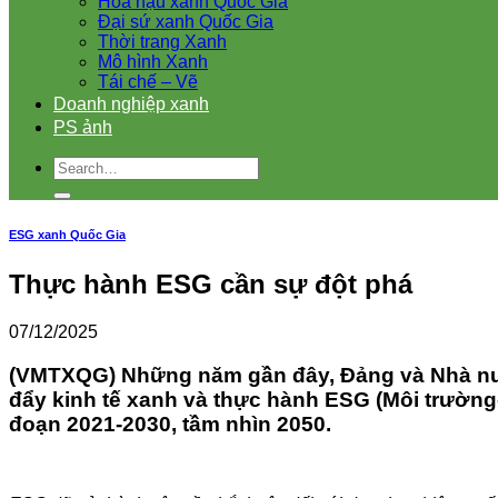
Hoa hậu xanh Quốc Gia
Đại sứ xanh Quốc Gia
Thời trang Xanh
Mô hình Xanh
Tái chế – Vẽ
Doanh nghiệp xanh
PS ảnh
ESG xanh Quốc Gia
Thực hành ESG cần sự đột phá
07/12/2025
(VMTXQG) Những năm gần đây, Đảng và Nhà nước
đẩy kinh tế xanh và thực hành ESG (Môi trường-X
đoạn 2021-2030, tầm nhìn 2050.