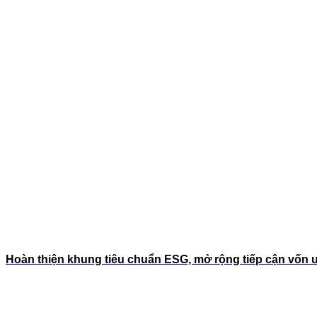
Hoàn thiện khung tiêu chuẩn ESG, mở rộng tiếp cận vốn 