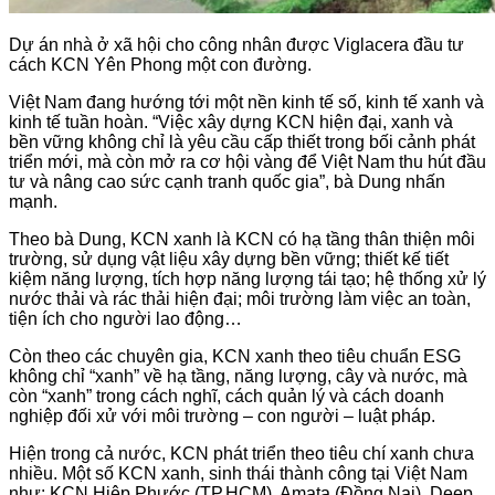
Dự án nhà ở xã hội cho công nhân được Viglacera đầu tư
cách KCN Yên Phong một con đường.
Việt Nam đang hướng tới một nền kinh tế số, kinh tế xanh và
kinh tế tuần hoàn. “Việc xây dựng KCN hiện đại, xanh và
bền vững không chỉ là yêu cầu cấp thiết trong bối cảnh phát
triển mới, mà còn mở ra cơ hội vàng để Việt Nam thu hút đầu
tư và nâng cao sức cạnh tranh quốc gia”, bà Dung nhấn
mạnh.
Theo bà Dung, KCN xanh là KCN có hạ tầng thân thiện môi
trường, sử dụng vật liệu xây dựng bền vững; thiết kế tiết
kiệm năng lượng, tích hợp năng lượng tái tạo; hệ thống xử lý
nước thải và rác thải hiện đại; môi trường làm việc an toàn,
tiện ích cho người lao động…
Còn theo các chuyên gia, KCN xanh theo tiêu chuẩn ESG
không chỉ “xanh” về hạ tầng, năng lượng, cây và nước, mà
còn “xanh” trong cách nghĩ, cách quản lý và cách doanh
nghiệp đối xử với môi trường – con người – luật pháp.
Hiện trong cả nước, KCN phát triển theo tiêu chí xanh chưa
nhiều. Một số KCN xanh, sinh thái thành công tại Việt Nam
như: KCN Hiệp Phước (TP.HCM), Amata (Đồng Nai), Deep