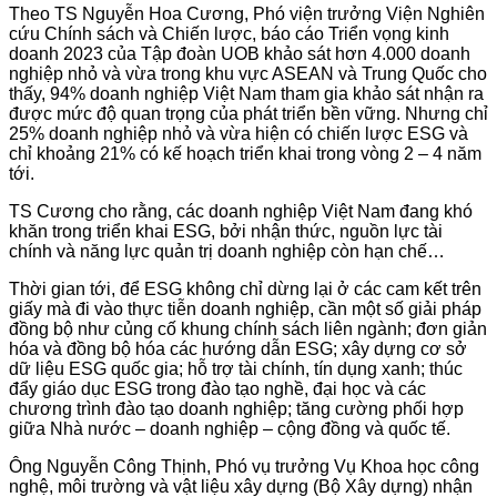
Theo TS Nguyễn Hoa Cương, Phó viện trưởng Viện Nghiên
cứu Chính sách và Chiến lược, báo cáo Triển vọng kinh
doanh 2023 của Tập đoàn UOB khảo sát hơn 4.000 doanh
nghiệp nhỏ và vừa trong khu vực ASEAN và Trung Quốc cho
thấy, 94% doanh nghiệp Việt Nam tham gia khảo sát nhận ra
được mức độ quan trọng của phát triển bền vững. Nhưng chỉ
25% doanh nghiệp nhỏ và vừa hiện có chiến lược ESG và
chỉ khoảng 21% có kế hoạch triển khai trong vòng 2 – 4 năm
tới.
TS Cương cho rằng, các doanh nghiệp Việt Nam đang khó
khăn trong triển khai ESG, bởi nhận thức, nguồn lực tài
chính và năng lực quản trị doanh nghiệp còn hạn chế…
Thời gian tới, để ESG không chỉ dừng lại ở các cam kết trên
giấy mà đi vào thực tiễn doanh nghiệp, cần một số giải pháp
đồng bộ như củng cố khung chính sách liên ngành; đơn giản
hóa và đồng bộ hóa các hướng dẫn ESG; xây dựng cơ sở
dữ liệu ESG quốc gia; hỗ trợ tài chính, tín dụng xanh; thúc
đẩy giáo dục ESG trong đào tạo nghề, đại học và các
chương trình đào tạo doanh nghiệp; tăng cường phối hợp
giữa Nhà nước – doanh nghiệp – cộng đồng và quốc tế.
Ông Nguyễn Công Thịnh, Phó vụ trưởng Vụ Khoa học công
nghệ, môi trường và vật liệu xây dựng (Bộ Xây dựng) nhận