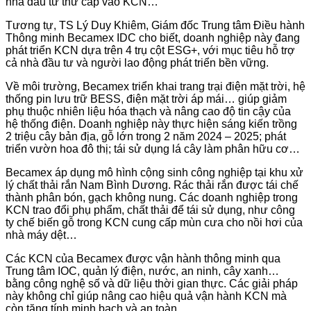
nhà đầu tư thứ cấp vào KCN…
Tương tự, TS Lý Duy Khiêm, Giám đốc Trung tâm Điều hành
Thông minh Becamex IDC cho biết, doanh nghiệp này đang
phát triển KCN dựa trên 4 trụ cột ESG+, với mục tiêu hỗ trợ
cả nhà đầu tư và người lao động phát triển bền vững.
Về môi trường, Becamex triển khai trang trại điện mặt trời, hệ
thống pin lưu trữ BESS, điện mặt trời áp mái… giúp giảm
phụ thuộc nhiên liệu hóa thạch và nâng cao độ tin cậy của
hệ thống điện. Doanh nghiệp này thực hiện sáng kiến trồng
2 triệu cây bản địa, gỗ lớn trong 2 năm 2024 – 2025; phát
triển vườn hoa đô thị; tái sử dụng lá cây làm phân hữu cơ…
Becamex áp dụng mô hình cộng sinh công nghiệp tại khu xử
lý chất thải rắn Nam Bình Dương. Rác thải rắn được tái chế
thành phân bón, gạch không nung. Các doanh nghiệp trong
KCN trao đổi phụ phẩm, chất thải để tái sử dụng, như công
ty chế biến gỗ trong KCN cung cấp mùn cưa cho nồi hơi của
nhà máy dệt…
Các KCN của Becamex được vận hành thông minh qua
Trung tâm IOC, quản lý điện, nước, an ninh, cây xanh…
bằng công nghệ số và dữ liệu thời gian thực. Các giải pháp
này không chỉ giúp nâng cao hiệu quả vận hành KCN mà
còn tăng tính minh bạch và an toàn.