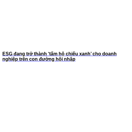
ESG đang trở thành ‘tấm hộ chiếu xanh’ cho doanh
nghiệp trên con đường hội nhập