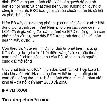
định, ESG đang trở thành điều kiện tiên quyết để doanh
nghiệp hội nhập và phát triển bền vững. Không chỉ dừng ở
công trình xanh, ESG bao gồm cả tiêu chuẩn quản trị, xã hội
và phát thải thấp…
Hiện Bộ Xây dựng đang phối hợp cùng các tổ chức như Hội
đồng Công trình xanh Việt Nam phổ biến các công cụ như
LCA (đánh giá vòng đời sản phẩm) và EPD (chứng nhận sản
phẩm bền vững), thúc đẩy ESG trong bất động sản và toàn
ngành Xây dựng…
Còn theo bà Nguyễn Thi Dung, đầu tư phát triển hạ tầng
KCN đang đứng trước “thời điểm vàng” với sự hậu thuẫn
mạnh mẽ từ chính sách, nhu cầu FDI tăng cao và nguồn
cung đất mở rộng.
Việc phát triển các KCN hiện đại, xanh và tích hợp ESG là
chìa khóa để Việt Nam nâng tầm vị thế trong chuỗi giá trị
toàn cầu, đồng thời thực hiện thành công mục tiêu phát triển
kinh tế – xã hội đến năm 2030 và 2050.
(PV-VMTXQG)
Tin cùng chuyên mục