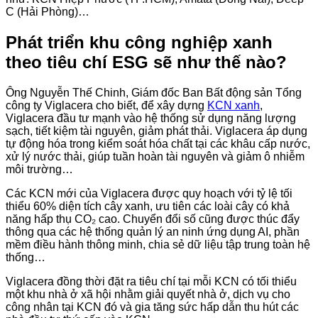
C (Hải Phòng)…
Phát triển khu công nghiệp xanh
theo tiêu chí ESG sẽ như thế nào?
Ông Nguyễn Thế Chinh, Giám đốc Ban Bất động sản Tổng
công ty Viglacera cho biết, để xây dựng
KCN xanh
,
Viglacera đầu tư mạnh vào hệ thống sử dụng năng lượng
sạch, tiết kiệm tài nguyên, giảm phát thải. Viglacera áp dụng
tự động hóa trong kiểm soát hóa chất tại các khâu cấp nước,
xử lý nước thải, giúp tuần hoàn tài nguyên và giảm ô nhiễm
môi trường…
Các KCN mới của Viglacera được quy hoạch với tỷ lệ tối
thiểu 60% diện tích cây xanh, ưu tiên các loài cây có khả
năng hấp thụ CO₂ cao. Chuyển đổi số cũng được thúc đẩy
thông qua các hệ thống quản lý an ninh ứng dụng AI, phần
mềm điều hành thông minh, chia sẻ dữ liệu tập trung toàn hệ
thống…
Viglacera đồng thời đặt ra tiêu chí tại mỗi KCN có tối thiểu
một khu nhà ở xã hội nhằm giải quyết nhà ở, dịch vụ cho
công nhân tại KCN đó và gia tăng sức hấp dẫn thu hút các