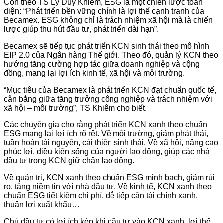
Còn theo TS Lý Duy Khiêm, ESG là một chiến lược toàn
diện: “Phát triển bền vững chính là lợi thế cạnh tranh của
Becamex. ESG không chỉ là trách nhiệm xã hội mà là chiến
lược giúp thu hút đầu tư, phát triển dài hạn”.
Becamex sẽ tiếp tục phát triển KCN sinh thái theo mô hình
EIP 2.0 của Ngân hàng Thế giới. Theo đó, quản lý KCN theo
hướng tăng cường hợp tác giữa doanh nghiệp và cộng
đồng, mang lại lợi ích kinh tế, xã hội và môi trường.
“Mục tiêu của Becamex là phát triển KCN đạt chuẩn quốc tế,
cân bằng giữa tăng trưởng công nghiệp và trách nhiệm với
xã hội – môi trường”, TS Khiêm cho biết.
Các chuyên gia cho rằng phát triển KCN xanh theo chuẩn
ESG mang lại lợi ích rõ rệt. Về môi trường, giảm phát thải,
tuần hoàn tài nguyên, cải thiện sinh thái. Về xã hội, nâng cao
phúc lợi, điều kiện sống của người lao động, giúp các nhà
đầu tư trong KCN giữ chân lao động.
Về quản trị, KCN xanh theo chuẩn ESG minh bạch, giảm rủi
ro, tăng niềm tin với nhà đầu tư. Về kinh tế, KCN xanh theo
chuẩn ESG tiết kiệm chi phí, dễ tiếp cận tài chính xanh,
thuận lợi xuất khẩu…
Chủ đầu tư có lợi ích kép khi đầu tư vào KCN xanh, lợi thế