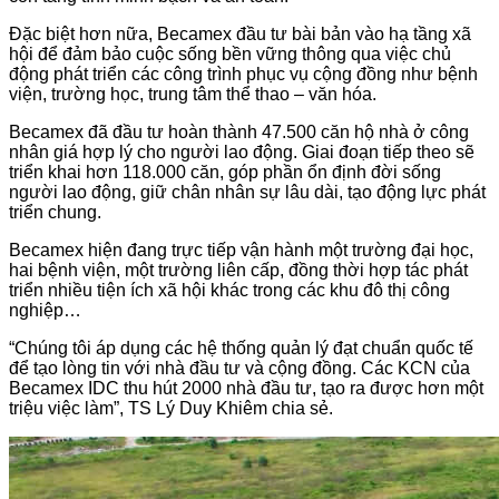
Đặc biệt hơn nữa, Becamex đầu tư bài bản vào hạ tầng xã
hội để đảm bảo cuộc sống bền vững thông qua việc chủ
động phát triển các công trình phục vụ cộng đồng như bệnh
viện, trường học, trung tâm thể thao – văn hóa.
Becamex đã đầu tư hoàn thành 47.500 căn hộ nhà ở công
nhân giá hợp lý cho người lao động. Giai đoạn tiếp theo sẽ
triển khai hơn 118.000 căn, góp phần ổn định đời sống
người lao động, giữ chân nhân sự lâu dài, tạo động lực phát
triển chung.
Becamex hiện đang trực tiếp vận hành một trường đại học,
hai bệnh viện, một trường liên cấp, đồng thời hợp tác phát
triển nhiều tiện ích xã hội khác trong các khu đô thị công
nghiệp…
“Chúng tôi áp dụng các hệ thống quản lý đạt chuẩn quốc tế
để tạo lòng tin với nhà đầu tư và cộng đồng. Các KCN của
Becamex IDC thu hút 2000 nhà đầu tư, tạo ra được hơn một
triệu việc làm”, TS Lý Duy Khiêm chia sẻ.