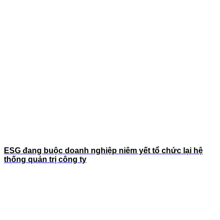
ESG đang buộc doanh nghiệp niêm yết tổ chức lại hệ
thống quản trị công ty