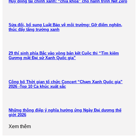
Huy động tài chính xanh: “chìa khóa” cho hành trình Net Zero
Sửa đổi, bổ sung Luật Bảo vệ môi trường: Gỡ điểm nghẽn,
thúc đẩy tăng trưởng xanh
29 thí sinh phía Bắc vào vòng bán kết Cuộc thi “Tìm kiếm
Gương mặt Đại sứ Xanh Quốc gia”
Công bố Thời gian tổ chức Concert “Chạm Xanh Quốc gia”
2026 -Top 10 Ca khúc xuất sắc
Những thông điệp ý nghĩa hưởng ứng Ngày Đại dương thế
giới 2026
Xem thêm