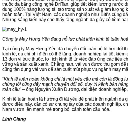
thuộc da bằng công nghệ DriTan, giúp tiết kiệm lượng nước đ
dụng 100% năng lượng tái tạo trong sản xuất và giảm lượng khí
hoàn toàn. Tại Việt Nam, các doanh nghiệp như Biti’s cũng đã
Những sáng kiến này cho thấy rằng ngành da giày có tiềm năng
Công ty May Hưng Yên đang nỗ lực phát triển kinh tế tuần ho
Tại công ty May Hưng Yên đã chuyển đổi toàn bộ lò hơi đốt t
kinh tế, dù chi phí điện có thể tăng, doanh nghiệp lại tiết k
13 đơn vị trực thuộc, lợi ích kinh tế từ việc đáp ứng các tiêu
vững và sản xuất xanh. Chẳng hạn, vải vụn được thu gom để 
cũng tận dụng vải vụn để sản xuất mút phục vụ ngành may mặ
“
Kinh tế tuần hoàn không chỉ là một yêu cầu mà còn là động lự
chúng tôi cũng đẩy mạnh chuyển đổi số, duy trì kênh bán hàng
toàn cầu
” – ông Nguyễn Xuân Dương, đại diện doanh nghiệp, 
Kinh tế tuần hoàn là hướng đi tất yếu để phát triển ngành da
được điều này, cần có sự chung tay của các doanh nghiệp, chí
Nam vươn lên mạnh mẽ trong bối cảnh toàn cầu hóa.
Linh Giang