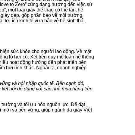
“Move to Zero” cũng đang hướng đến việc sử
, một loại giày thể thao có thể tái chế
t giày dép, góp phần bảo vệ môi trường.
lợi ích kinh tế vừa bảo vệ hệ sinh thái.
 thiện sức khỏe cho người lao động. Về mặt
ống lò hơi cũ. Xét trên quy mô toàn hệ thống
 nhiều hoạt động hướng đến phát triển bền
ẩm hữu ích khác. Ngoài ra, doanh nghiệp
n vững và hội nhập quốc tế. Bên cạnh đó,
p kết nối dễ dàng với các nhà mua hàng trên
i trường và tối ưu hóa nguồn lực. Để đạt
i mới và bền vững, giúp ngành da giày Việt