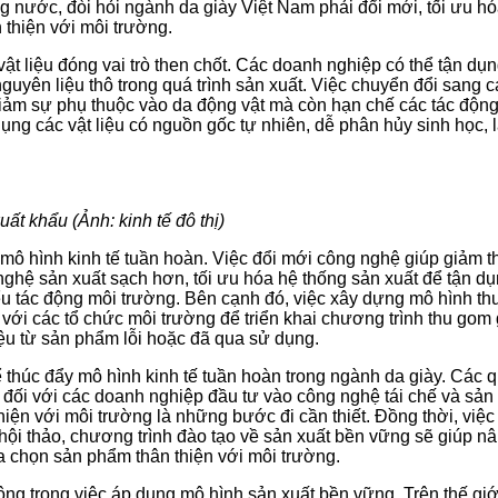
ng nước, đòi hỏi ngành da giày Việt Nam phải đổi mới, tối ưu hó
n thiện với môi trường.
vật liệu đóng vai trò then chốt. Các doanh nghiệp có thể tận dụ
nguyên liệu thô trong quá trình sản xuất. Việc chuyển đổi sang
iảm sự phụ thuộc vào da động vật mà còn hạn chế các tác động t
ụng các vật liệu có nguồn gốc tự nhiên, dễ phân hủy sinh học,
ất khẩu (Ảnh: kinh tế đô thị)
g mô hình kinh tế tuần hoàn. Việc đổi mới công nghệ giúp giảm th
hệ sản xuất sạch hơn, tối ưu hóa hệ thống sản xuất để tận dụn
iểu tác động môi trường. Bên cạnh đó, việc xây dựng mô hình t
với các tổ chức môi trường để triển khai chương trình thu gom 
iệu từ sản phẩm lỗi hoặc đã qua sử dụng.
 thúc đẩy mô hình kinh tế tuần hoàn trong ngành da giày. Các 
uế đối với các doanh nghiệp đầu tư vào công nghệ tái chế và s
 thiện với môi trường là những bước đi cần thiết. Đồng thời, vi
hội thảo, chương trình đào tạo về sản xuất bền vững sẽ giúp nân
a chọn sản phẩm thân thiện với môi trường.
ng trong việc áp dụng mô hình sản xuất bền vững. Trên thế giới