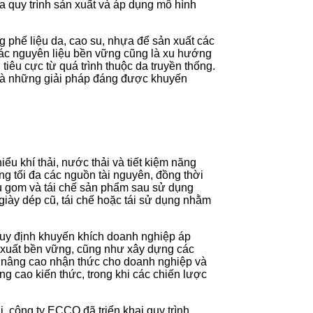
a quy trình sản xuất và áp dụng mô hình
ng phế liệu da, cao su, nhựa để sản xuất các
 các nguyên liệu bền vững cũng là xu hướng
iêu cực từ quá trình thuộc da truyền thống.
 là những giải pháp đáng được khuyến
iểu khí thải, nước thải và tiết kiệm năng
g tối đa các nguồn tài nguyên, đồng thời
hu gom và tái chế sản phẩm sau sử dụng
giày dép cũ, tái chế hoặc tái sử dụng nhằm
quy định khuyến khích doanh nghiệp áp
ản xuất bền vững, cũng như xây dựng các
ệc nâng cao nhận thức cho doanh nghiệp và
g cao kiến thức, trong khi các chiến lược
, công ty ECCO đã triển khai quy trình