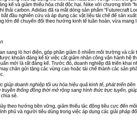
áng kể và giảm thiểu hóa chất độc hại. Nike với chương trình 
 thải carbon. Adidas đã ra mắt dòng sản phẩm “Futurecraft Loop”
 bắt đầu nghiên cứu và áp dụng các vật liệu tái chế để sản xuấ
 lớn để chuyển đổi theo hướng kinh tế tuần hoàn, vừa mang lại 
àn
han sang lò hơi điện, góp phần giảm ô nhiễm môi trường và cải
iệm được khoản đáng kể từ việc cắt giảm nhân công vận hành hệ th
 chuẩn mới là rất đáng kể. Trước đó, doanh nghiệp đã triển khai
may chăn gửi tặng các vùng cao hoặc tái chế thành các sản ph
c.
c giúp doanh nghiệp tối ưu hóa hiệu quả kinh tế, phát triển bề
 truyền thống đồng thời mở rộng sang hình thức trực tuyến, giú
chia sẻ.
 giày theo hướng bền vững, giảm thiểu tác động tiêu cực đến mô
nh phủ và người tiêu dùng trong việc áp dụng các giải pháp đổ