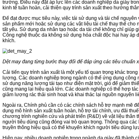
trường. Điều này đặt áp lực lên các doanh nghiệp da giày tro
kinh tế tuần hoàn, cải thiện quy trình sản xuất theo hướng thâ
Để đạt được mục tiêu này, việc tái sử dụng và tái chế nguyên 
sản phẩm mới hoặc sử dụng các vật liệu tái chế thay thế cho 
tất yếu. Sử dụng da nhân tạo hoặc da tái chế không chỉ giúp g
Công nghệ thuộc da không sử dụng hóa chất độc hại hay áp d
khích.
Dệt may đang từng bước thay đổi để đáp ứng các tiêu chuẩn xu
Cải tiến quy trình sản xuất là một yếu tố quan trọng khác tron
lượng. Các doanh nghiệp trong ngành có thể ứng dụng công ng
sử dụng năng lượng tái tạo như điện mặt trời, gió để giảm th
cũng mang lại hiệu quả lớn. Các doanh nghiệp có thể hợp tác 
giảm lượng rác thải sinh hoạt và khai thác lại nguồn nguyên l
Ngoài ra, Chính phủ cần có các chính sách hỗ trợ mạnh mẽ để
dụng mô hình sản xuất tuần hoàn, hỗ trợ tài chính, ưu đãi th
chương trình nghiên cứu và phát triển (R&D) về vật liệu thân
người tiêu dùng cũng đóng vai trò quan trọng. Thông qua các 
truyền thông hiệu quả có thể khuyến khích người tiêu dùng lự
Hiện nay, nhiều doanh nghiệp trong ngành da giày đã thành cô