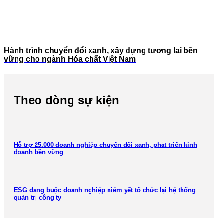
Hành trình chuyển đổi xanh, xây dựng tương lai bền
vững cho ngành Hóa chất Việt Nam
Theo dòng sự kiện
Hỗ trợ 25.000 doanh nghiệp chuyển đổi xanh, phát triển kinh
doanh bền vững
ESG đang buộc doanh nghiệp niêm yết tổ chức lại hệ thống
quản trị công ty