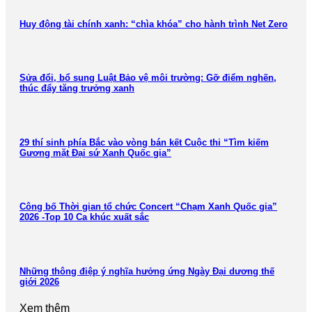
Huy động tài chính xanh: “chìa khóa” cho hành trình Net Zero
Sửa đổi, bổ sung Luật Bảo vệ môi trường: Gỡ điểm nghẽn,
thúc đẩy tăng trưởng xanh
29 thí sinh phía Bắc vào vòng bán kết Cuộc thi “Tìm kiếm
Gương mặt Đại sứ Xanh Quốc gia”
Công bố Thời gian tổ chức Concert “Chạm Xanh Quốc gia”
2026 -Top 10 Ca khúc xuất sắc
Những thông điệp ý nghĩa hưởng ứng Ngày Đại dương thế
giới 2026
Xem thêm