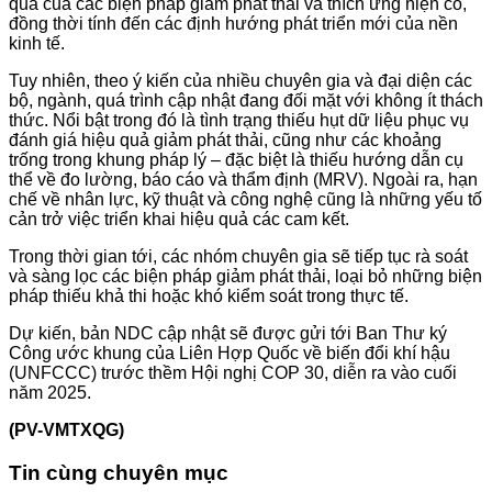
quả của các biện pháp giảm phát thải và thích ứng hiện có,
đồng thời tính đến các định hướng phát triển mới của nền
kinh tế.
Tuy nhiên, theo ý kiến của nhiều chuyên gia và đại diện các
bộ, ngành, quá trình cập nhật đang đối mặt với không ít thách
thức. Nổi bật trong đó là tình trạng thiếu hụt dữ liệu phục vụ
đánh giá hiệu quả giảm phát thải, cũng như các khoảng
trống trong khung pháp lý – đặc biệt là thiếu hướng dẫn cụ
thể về đo lường, báo cáo và thẩm định (MRV). Ngoài ra, hạn
chế về nhân lực, kỹ thuật và công nghệ cũng là những yếu tố
cản trở việc triển khai hiệu quả các cam kết.
Trong thời gian tới, các nhóm chuyên gia sẽ tiếp tục rà soát
và sàng lọc các biện pháp giảm phát thải, loại bỏ những biện
pháp thiếu khả thi hoặc khó kiểm soát trong thực tế.
Dự kiến, bản NDC cập nhật sẽ được gửi tới Ban Thư ký
Công ước khung của Liên Hợp Quốc về biến đổi khí hậu
(UNFCCC) trước thềm Hội nghị COP 30, diễn ra vào cuối
năm 2025.
(PV-VMTXQG)
Tin cùng chuyên mục