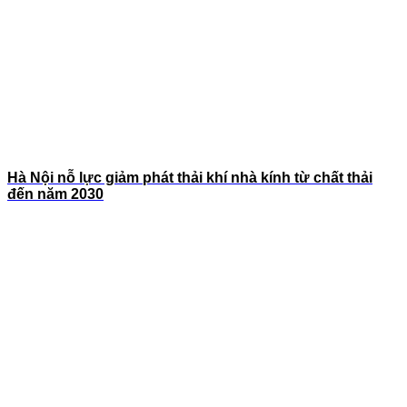
Hà Nội nỗ lực giảm phát thải khí nhà kính từ chất thải
đến năm 2030