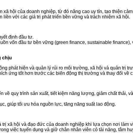
xã hội của doanh nghiệp, từ đó nâng cao uy tín, tạo thiện cảm 
iền với các giá trị phát triển bền vững và trách nhiệm xã hội.
yết định đầu tư.
n vốn đầu tư bền vững (green finance, sustainable finance), v
g chịu
 phát hiện và quản lý rủi ro môi trường, xã hội và quản trị trư
h ứng tốt hơn trước các biến động thị trường và thay đổi về ch
 về quy trình sản xuất, tiết kiệm năng lượng, giảm chất thải, 
ục, giúp tối ưu hóa nguồn lực, tăng năng suất lao động.
rị xã hội và đạo đức của doanh nghiệp khi lựa chọn nơi làm v
ong việc tuyển dụng và giữ chân nhân viên có tài năng, tâm hu