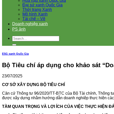
Hoa hậu xanh Quốc Gia
Đại sứ xanh Quốc Gia
Thời trang Xanh
Mô hình Xanh
Tái chế – Vẽ
Doanh nghiệp xanh
PS ảnh
ESG xanh Quốc Gia
Bộ Tiêu chí áp dụng cho khảo sát “D
23/07/2025
CƠ SỞ XÂY DỰNG BỘ TIÊU CHÍ
Căn cứ Thông tư 96/2020/TT-BTC của Bộ Tài chính, Thông tư 
được xây dựng nhằm hướng dẫn doanh nghiệp thực hiện các ca
TẦM QUAN TRỌNG VÀ LỢI ÍCH CỦA VIỆC THỰC HIỆN Đ