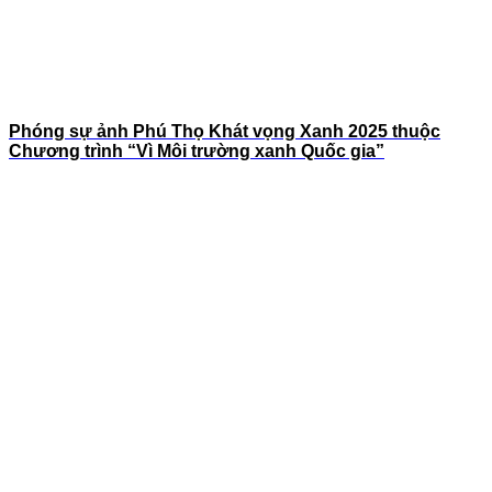
Phóng sự ảnh Phú Thọ Khát vọng Xanh 2025 thuộc
Chương trình “Vì Môi trường xanh Quốc gia”