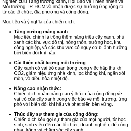
Nghiên cứu Tằng trưởng xanh, Hội Bảo vệ Thiên nhiên và
Môi trường TP. HCM và nhận được sự hưởng ứng rộng rãi
từ các tổ chức, địa phương và cộng đồng.
Mục tiêu và ý nghĩa của chiến dịch:
Tăng cường mảng xanh:
Mục tiêu chính là trồng thêm hàng triệu cây xanh, phủ
xanh các khu vực đô thị, nông thôn, trường học, khu
công nghiệp, và các khu vực có nguy cơ bị ảnh hưởng
bởi biến đổi khí hậu.
Cải thiện chất lượng môi trường:
Cây xanh có vai trò quan trọng trong việc hấp thụ khí
CO2, giảm hiệu ứng nhà kính, lọc không khí, ngăn xói
mòn, và điều hòa nhiệt độ.
Nâng cao nhận thức:
Chiến dịch nhằm nâng cao ý thức của cộng đồng về
vai trò của cây xanh trong việc bảo vệ môi trường, ứng
phó với biến đổi khí hậu và phát triển bền vững.
Thúc đẩy sự tham gia của cộng đồng:
Chiến dịch kêu gọi sự tham gia của mọi người, từ học
sinh, sinh viên đến các tổ chức, doanh nghiệp, để cùng
nhau trồng và chăm sóc cây xanh.