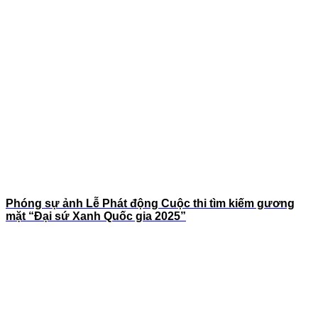
Phóng sự ảnh Lễ Phát động Cuộc thi tìm kiếm gương
mặt “Đại sứ Xanh Quốc gia 2025”