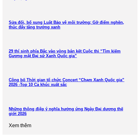
Sửa đổi, bổ sung Luật Bảo vệ môi trường: Gỡ điểm nghẽn,
thúc đẩy tăng trưởng xanh
29 thí sinh phía Bắc vào vòng bán kết Cuộc thi “Tìm kiếm
Gương mặt Đại sứ Xanh Quốc gia”
Công bố Thời gian tổ chức Concert “Chạm Xanh Quốc gia”
2026 -Top 10 Ca khúc xuất sắc
Những thông điệp ý nghĩa hưởng ứng Ngày Đại dương thế
giới 2026
Xem thêm