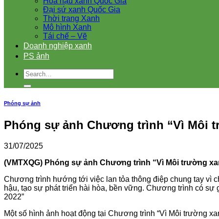
Hoa hậu xanh Quốc Gia
Đại sứ xanh Quốc Gia
Thời trang Xanh
Mô hình Xanh
Tái chế – Vẽ
Doanh nghiệp xanh
PS ảnh
Phóng sự ảnh
Phóng sự ảnh Chương trình “Vì Môi 
31/07/2025
(VMTXQG) Phóng sự ảnh Chương trình “Vì Môi trường xa
Chương trình hướng tới việc lan tỏa thông điệp chung tay vì c
hậu, tạo sự phát triển hài hòa, bền vững. Chương trình có sự
2022”
Một số hình ảnh hoạt động tại Chương trình “Vì Môi trường xa