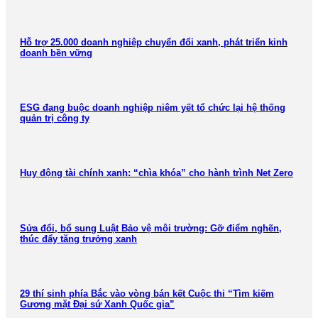
Hỗ trợ 25.000 doanh nghiệp chuyển đổi xanh, phát triển kinh
doanh bền vững
ESG đang buộc doanh nghiệp niêm yết tổ chức lại hệ thống
quản trị công ty
Huy động tài chính xanh: “chìa khóa” cho hành trình Net Zero
Sửa đổi, bổ sung Luật Bảo vệ môi trường: Gỡ điểm nghẽn,
thúc đẩy tăng trưởng xanh
29 thí sinh phía Bắc vào vòng bán kết Cuộc thi “Tìm kiếm
Gương mặt Đại sứ Xanh Quốc gia”