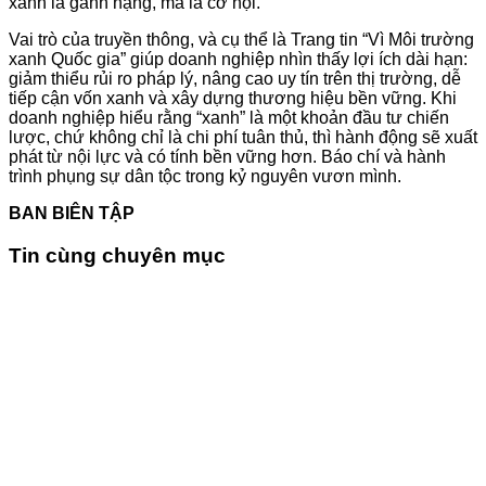
xanh là gánh nặng, mà là cơ hội.
Vai trò của truyền thông, và cụ thể là Trang tin “Vì Môi trường
xanh Quốc gia” giúp doanh nghiệp nhìn thấy lợi ích dài hạn:
giảm thiểu rủi ro pháp lý, nâng cao uy tín trên thị trường, dễ
tiếp cận vốn xanh và xây dựng thương hiệu bền vững. Khi
doanh nghiệp hiểu rằng “xanh” là một khoản đầu tư chiến
lược, chứ không chỉ là chi phí tuân thủ, thì hành động sẽ xuất
phát từ nội lực và có tính bền vững hơn. Báo chí và hành
trình phụng sự dân tộc trong kỷ nguyên vươn mình.
BAN BIÊN TẬP
Tin cùng chuyên mục