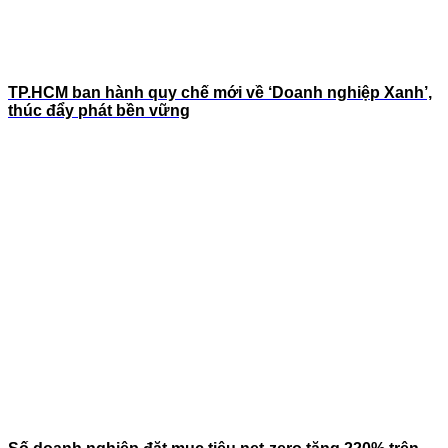
TP.HCM ban hành quy chế mới về ‘Doanh nghiệp Xanh’,
thúc đẩy phát bền vững