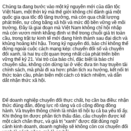
Chúng ta đang bước vào một kỷ nguyên mới của dân tộc
Việt Nam, một thời kỳ mà thế giới không chỉ đánh giá một
quốc gia qua tốc độ tăng trưởng, mà còn qua chất lượng
phát triển, sự công bằng xã hội và mức độ bền vững về môi
trường. Đây là giai đoạn mà Việt Nam không chỉ hội nhập
mà còn vươn mình khẳng định vị thế trong chuỗi giá trị toàn
cầu, trong trật tự kinh tế mới đang hình thành sau đại dịch và
khủng hoảng khí hậu. Trong kỷ nguyên đó, báo chí không thể
đứng ngoài cuộc cách mạng kép: chuyển đổi số và chuyển
đổi xanh, là hai trụ cột quan trọng nhất của phát triển bền
vững thế kỷ 21. Vai trò của báo chí, đặc biệt là báo chí
chuyên sâu, không còn dừng lại ở việc đưa tin hay truyền tải
chính sách, mà phải đi xa hơn: phân tích xu hướng, kết nối tri
thức toàn cầu, phản biện một cách có trách nhiệm, và dẫn
dắt nhận thức xã hội.
Để doanh nghiệp chuyển đổi thực chất, họ cần ba điều: nhận
thức đúng đắn, động lực rõ ràng và có cộng đồng đồng
hành. Và truyền thông chính là nhân tố hội tụ cả ba yếu tố ấy.
Khi thông tin được phân tích thấu đáo, câu chuyện được kể
một cách chân thực, và giá trị “xanh” được đặt đúng ngữ
cảnh kinh doanh, doanh nghiệp sẽ không còn coi chuyển đổi