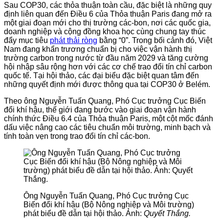
Sau COP30, các thỏa thuận toàn cầu, đặc biệt là những quy
định liên quan đến Điều 6 của Thỏa thuận Paris đang mở ra
một giai đoạn mới cho thị trường các-bon, nơi các quốc gia,
doanh nghiệp và cộng đồng khoa học cùng chung tay thúc
đẩy mục tiêu
phát thải ròng
bằng “0”. Trong bối cảnh đó, Việt
Nam đang khẩn trương chuẩn bị cho việc vận hành thị
trường carbon trong nước từ đầu năm 2029 và tăng cường
hội nhập sâu rộng hơn với các cơ chế trao đổi tín chỉ carbon
quốc tế. Tại hội thảo, các đại biểu đặc biệt quan tâm đến
những quyết định mới được thông qua tại COP30 ở Belém.
Theo ông Nguyễn Tuấn Quang, Phó Cục trưởng Cục Biến
đổi khí hậu, thế giới đang bước vào giai đoạn vận hành
chính thức Điều 6.4 của Thỏa thuận Paris, một cột mốc đánh
dấu việc nâng cao các tiêu chuẩn môi trường, minh bạch và
tính toàn vẹn trong trao đổi tín chỉ các-bon.
Ông Nguyễn Tuấn Quang, Phó Cục trưởng Cục
Biến đổi khí hậu (Bộ Nông nghiệp và Môi trường)
phát biểu đề dẫn tại hội thảo. Ảnh:
Quyết Thắng.