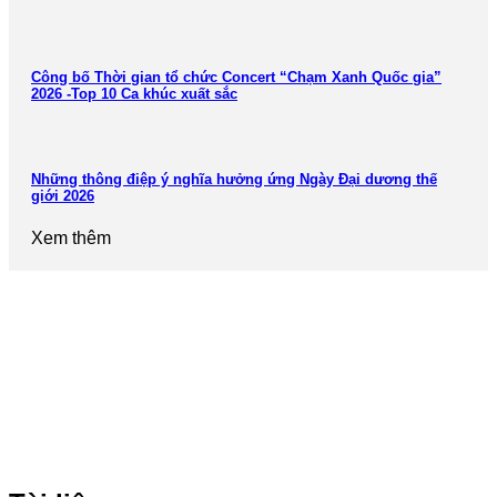
Công bố Thời gian tổ chức Concert “Chạm Xanh Quốc gia”
2026 -Top 10 Ca khúc xuất sắc
Những thông điệp ý nghĩa hưởng ứng Ngày Đại dương thế
giới 2026
Xem thêm