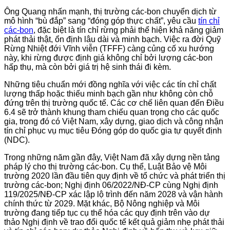
Ông Quang nhấn mạnh, thị trường các-bon chuyển dịch từ
mô hình “bù đắp” sang “đóng góp thực chất”, yêu cầu
tín chỉ
các-bon
, đặc biệt là tín chỉ rừng phải thể hiện khả năng giảm
phát thải thật, ổn định lâu dài và minh bạch. Việc ra đời Quỹ
Rừng Nhiệt đới Vĩnh viễn (TFFF) càng củng cố xu hướng
này, khi rừng được định giá không chỉ bởi lượng các-bon
hấp thụ, mà còn bởi giá trị hệ sinh thái đi kèm.
Những tiêu chuẩn mới đồng nghĩa với việc các tín chỉ chất
lượng thấp hoặc thiếu minh bạch gần như không còn chỗ
đứng trên thị trường quốc tế. Các cơ chế liên quan đến Điều
6.4 sẽ trở thành khung tham chiếu quan trọng cho các quốc
gia, trong đó có Việt Nam, xây dựng, giao dịch và công nhận
tín chỉ phục vụ mục tiêu Đóng góp do quốc gia tự quyết định
(NDC).
Trong những năm gần đây, Việt Nam đã xây dựng nền tảng
pháp lý cho thị trường các-bon. Cụ thể, Luật Bảo vệ Môi
trường 2020 lần đầu tiên quy định về tổ chức và phát triển thị
trường các-bon; Nghị định 06/2022/NĐ-CP cùng Nghị định
119/2025/NĐ-CP xác lập lộ trình đến năm 2028 và vận hành
chính thức từ 2029. Mặt khác, Bộ Nông nghiệp và Môi
trường đang tiếp tục cụ thể hóa các quy định trên vào dự
thảo Nghị định về trao đổi quốc tế kết quả giảm nhẹ phát thải