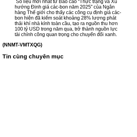
Số liệu mới nhất từ Báo cáo “Thực trạng và Xu
hướng Định giá các-bon năm 2025” của Ngân
hàng Thế giới cho thấy các công cụ định giá các-
bon hiện đã kiểm soát khoảng 28% lượng phát
thải khí nhà kính toàn cầu, tạo ra nguồn thu hơn
100 tỷ USD trong năm qua, trở thành nguồn lực
tài chính công quan trọng cho chuyển đổi xanh.
(NNMT-VMTXQG)
Tin cùng chuyên mục