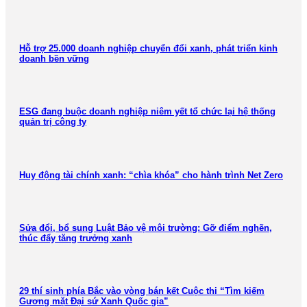
Hỗ trợ 25.000 doanh nghiệp chuyển đổi xanh, phát triển kinh
doanh bền vững
ESG đang buộc doanh nghiệp niêm yết tổ chức lại hệ thống
quản trị công ty
Huy động tài chính xanh: “chìa khóa” cho hành trình Net Zero
Sửa đổi, bổ sung Luật Bảo vệ môi trường: Gỡ điểm nghẽn,
thúc đẩy tăng trưởng xanh
29 thí sinh phía Bắc vào vòng bán kết Cuộc thi “Tìm kiếm
Gương mặt Đại sứ Xanh Quốc gia”