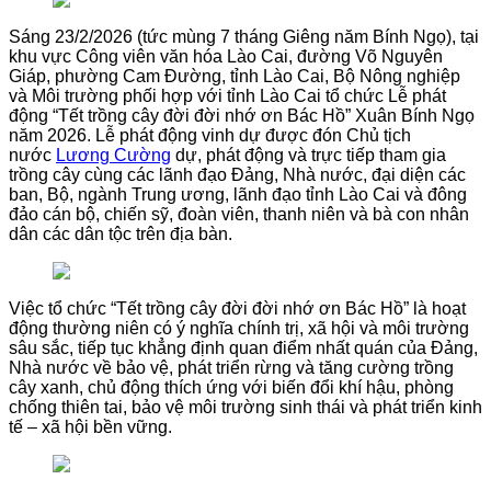
Sáng 23/2/2026 (tức mùng 7 tháng Giêng năm Bính Ngọ), tại
khu vực Công viên văn hóa Lào Cai, đường Võ Nguyên
Giáp, phường Cam Đường, tỉnh Lào Cai, Bộ Nông nghiệp
và Môi trường phối hợp với tỉnh Lào Cai tổ chức Lễ phát
động “Tết trồng cây đời đời nhớ ơn Bác Hồ” Xuân Bính Ngọ
năm 2026. Lễ phát động vinh dự được đón Chủ tịch
nước
Lương Cường
dự, phát động và trực tiếp tham gia
trồng cây cùng các lãnh đạo Đảng, Nhà nước, đại diện các
ban, Bộ, ngành Trung ương, lãnh đạo tỉnh Lào Cai và đông
đảo cán bộ, chiến sỹ, đoàn viên, thanh niên và bà con nhân
dân các dân tộc trên địa bàn.
Việc tổ chức “Tết trồng cây đời đời nhớ ơn Bác Hồ” là hoạt
động thường niên có ý nghĩa chính trị, xã hội và môi trường
sâu sắc, tiếp tục khẳng định quan điểm nhất quán của Đảng,
Nhà nước về bảo vệ, phát triển rừng và tăng cường trồng
cây xanh, chủ động thích ứng với biến đổi khí hậu, phòng
chống thiên tai, bảo vệ môi trường sinh thái và phát triển kinh
tế – xã hội bền vững.