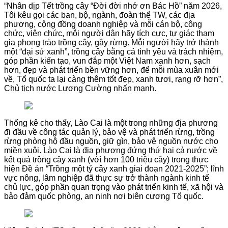
“Nhân dịp Tết trồng cây “Đời đời nhớ ơn Bác Hồ” năm 2026,
Tôi kêu gọi các ban, bộ, ngành, đoàn thể TW, các địa
phương, cộng đồng doanh nghiệp và mỗi cán bộ, công
chức, viên chức, mỗi người dân hãy tích cực, tự giác tham
gia phong trào trồng cây, gây rừng. Mỗi người hãy trở thành
một “đại sứ xanh”, trồng cây bằng cả tình yêu và trách nhiệm,
góp phần kiến tạo, vun đắp một Việt Nam xanh hơn, sạch
hơn, đẹp và phát triển bền vững hơn, để mỗi mùa xuân mới
về, Tổ quốc ta lại càng thêm tốt đẹp, xanh tươi, rạng rỡ hơn”,
Chủ tịch nước Lương Cường nhấn mạnh.
Thống kê cho thấy, Lào Cai là một trong những địa phương
đi đầu về công tác quản lý, bảo vệ và phát triển rừng, trồng
rừng phòng hộ đầu nguồn, giữ gìn, bảo vệ nguồn nước cho
miền xuôi. Lào Cai là địa phương đứng thứ hai cả nước về
kết quả trồng cây xanh (với hơn 100 triệu cây) trong thực
hiện Đề án “Trồng một tỷ cây xanh giai đoạn 2021-2025”; lĩnh
vực nông, lâm nghiệp đã thực sự trở thành ngành kinh tế
chủ lực, góp phần quan trọng vào phát triển kinh tế, xã hội và
bảo đảm quốc phòng, an ninh nơi biên cương Tổ quốc.