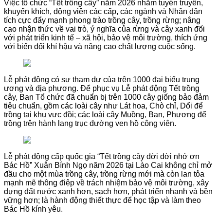
Việc tổ chức “Tết trồng cây” năm 2026 nhằm tuyên truyền,
khuyến khích, động viên các cấp, các ngành và Nhân dân
tích cực đẩy mạnh phong trào trồng cây, trồng rừng; nâng
cao nhận thức về vai trò, ý nghĩa của rừng và cây xanh đối
với phát triển kinh tế – xã hội, bảo vệ môi trường, thích ứng
với biến đổi khí hậu và nâng cao chất lượng cuộc sống.
Lễ phát động có sự tham dự của trên 1000 đại biểu trung
ương và địa phương. Để phục vụ Lễ phát động Tết trồng
cây, Ban Tổ chức đã chuẩn bị trên 1000 cây giống bảo đảm
tiêu chuẩn, gồm các loài cây như Lát hoa, Chò chỉ, Dổi để
trồng tại khu vực đồi; các loài cây Muồng, Ban, Phượng để
trồng trên hành lang trục đường ven hồ công viên.
Lễ phát động cấp quốc gia “Tết trồng cây đời đời nhớ ơn
Bác Hồ” Xuân Bính Ngọ năm 2026 tại Lào Cai không chỉ mở
đầu cho một mùa trồng cây, trồng rừng mới mà còn lan tỏa
mạnh mẽ thông điệp về trách nhiệm bảo vệ môi trường, xây
dựng đất nước xanh hơn, sạch hơn, phát triển nhanh và bền
vững hơn; là hành động thiết thực để học tập và làm theo
Bác Hồ kính yêu.