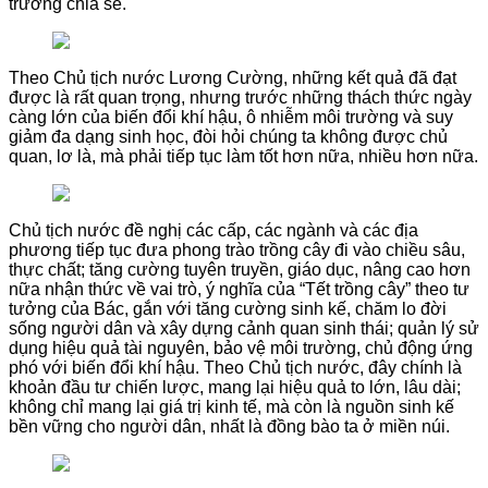
trường chia sẻ.
Theo Chủ tịch nước Lương Cường, những kết quả đã đạt
được là rất quan trọng, nhưng trước những thách thức ngày
càng lớn của biến đổi khí hậu, ô nhiễm môi trường và suy
giảm đa dạng sinh học, đòi hỏi chúng ta không được chủ
quan, lơ là, mà phải tiếp tục làm tốt hơn nữa, nhiều hơn nữa.
Chủ tịch nước đề nghị các cấp, các ngành và các địa
phương tiếp tục đưa phong trào trồng cây đi vào chiều sâu,
thực chất; tăng cường tuyên truyền, giáo dục, nâng cao hơn
nữa nhận thức về vai trò, ý nghĩa của “Tết trồng cây” theo tư
tưởng của Bác, gắn với tăng cường sinh kế, chăm lo đời
sống người dân và xây dựng cảnh quan sinh thái; quản lý sử
dụng hiệu quả tài nguyên, bảo vệ môi trường, chủ động ứng
phó với biến đổi khí hậu. Theo Chủ tịch nước, đây chính là
khoản đầu tư chiến lược, mang lại hiệu quả to lớn, lâu dài;
không chỉ mang lại giá trị kinh tế, mà còn là nguồn sinh kế
bền vững cho người dân, nhất là đồng bào ta ở miền núi.