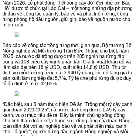
Năm 2026, Lễ phát động “Tết trồng cây đời đời nhớ ơn Bác
Hồ” được tổ chức tại Lào Cai – một trong những địa phương
đi đầu về công tác quản lý, bảo vệ và phát triển rừng, trồng
rừng phòng hộ đầu nguồn, giữ gìn, bảo vệ nguồn nước cho
miền xuôi.
Báo cáo về công tác trồng rừng thời gian qua, Bộ trưởng Bộ
Nông nghiệp và Môi trường Trần Đức Thắng cho biết, năm
2025, cả nước đã trồng được trên 285 nghìn ha rừng tập
trung và 108 triệu cây xanh phân tán. Giá trị xuất khẩu gỗ và
lâm sản đạt trên 18 tỷ USD, xuất siêu 14,8 tỷ USD. Thu từ
dịch vụ môi trường rừng đạt 3.940 tỷ đồng; tốc độ tăng giá trị
sản xuất lâm nghiệp đạt 5,7%. Tỷ lệ che phủ rừng được duy
trì ổn định ở mức 42,03%.
“Đặc biệt, sau 5 năm thực hiện Đề án “Trồng một tỷ cây xanh
giai đoạn 2021-2025”, cả nước đã trồng được 1,45 tỷ cây
xanh, vượt mục tiêu đề ra. Đây là minh chứng sống động
cho tinh thần đoàn kết, chung sức đồng lòng của toàn Đảng,
toàn dân đối với sự nghiệp bảo vệ và phát triển màu xanh
cho Tổ quốc”, người đứng đầu ngành Nông nghiệp và Môi