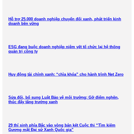
Hỗ trợ 25.000 doanh nghiệp chuyển đổi xanh, phát triển kinh
doanh bền vững
ESG đang buộc doanh nghiệp niêm yết tổ chức lại hệ thống
quản trị công ty
Huy động tài chính xanh: “chìa khóa” cho hành trình Net Zero
Sửa đổi, bổ sung Luật Bảo vệ môi trường: Gỡ điểm nghẽn,
thúc đẩy tăng trưởng xanh
29 thí sinh phía Bắc vào vòng bán kết Cuộc thi “Tìm kiếm
Gương mặt Đại sứ Xanh Quốc gia”