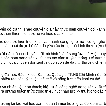
yển đổi xanh. Theo chuyên gia này, thực hiện chuyển đổi xanh đ
, thân thiện môi trường và hiệu quả kinh tế.
o để thực hiện triển khai, vận hành công nghệ mới, công nghệ 
n cần phải được bù đắp đủ yêu cầu trong quá trình thực hiện c
ời dân đầu tư chuyển đổi mô hình “nâu” sang “xanh”. Hiện na
ản còn hoạt động sản xuất theo mô hình truyền thống. Để thực 
 tiêu chí của chuyển đổi xanh, nguồn vốn để đầu tư thường chiếm
g đại học Bách khoa, Đại học Quốc gia TP.Hồ Chí Minh nêu rõ:
hiều rào cản kỹ thuật, thể chế và năng lực triển khai cụ thể.
 và nhiên liệu hóa thạch; hiệu suất công nghệ trong sản xuất c
 ra những thách thức trong thiếu hụt nhân lực kỹ thuật cho các
lượng tái tạo, vật liệu xanh, quản trị môi trường và đo kiểm c