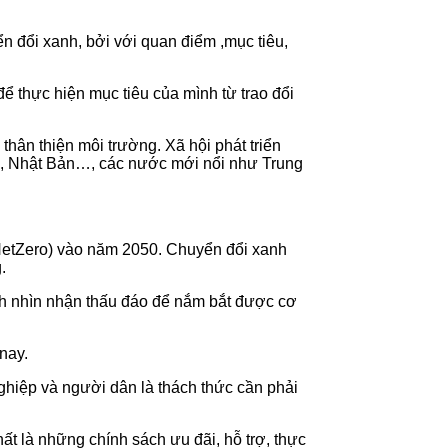
ển đổi xanh, bởi với quan điểm ,mục tiêu,
ể thực hiện mục tiêu của mình từ trao đổi
ân thiện môi trường. Xã hội phát triển
Âu, Nhật Bản…, các nước mới nổi như Trung
 (NetZero) vào năm 2050. Chuyển đổi xanh
.
ch nhìn nhận thấu đáo để nắm bắt được cơ
nay.
ghiệp và người dân là thách thức cần phải
hất là những chính sách ưu đãi, hỗ trợ, thực