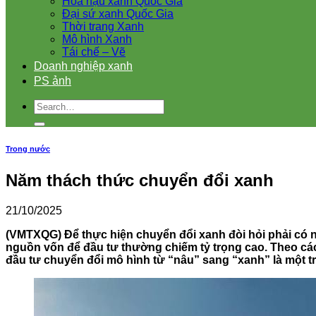
Hoa hậu xanh Quốc Gia
Đại sứ xanh Quốc Gia
Thời trang Xanh
Mô hình Xanh
Tái chế – Vẽ
Doanh nghiệp xanh
PS ảnh
Trong nước
Năm thách thức chuyển đổi xanh
21/10/2025
(VMTXQG) Để thực hiện chuyển đổi xanh đòi hỏi phải có ng
nguồn vốn để đầu tư thường chiếm tỷ trọng cao. Theo các
đầu tư chuyển đổi mô hình từ “nâu” sang “xanh” là một t