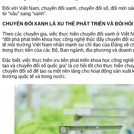
Đối với Việt Nam, chuyển đổi xanh, chuyển đổi số, đổi mới sá
từ “nâu” sang “xanh”.
CHUYỂN ĐỔI XANH LÀ XU THẾ PHÁT TRIỂN VÀ ĐÒI HỎ
Theo các chuyên gia, việc thực hiện chuyển đổi xanh ở Việt N
“đột phá phát triển khoa học công nghệ thúc đẩy chuyển đổi x
tế môi trường Việt Nam nhấn mạnh sự chỉ đạo của Đảng về chu
trong thực tiễn của các Bộ, Ban ngành, địa phương và doanh n
Đặc biệt, việc thực hiện ưu tiên phát triển khoa học công ngh
tạo và chuyển đổi số quốc gia” là cơ hội tốt cho thực hiện ch
chuyển đổi số để tạo ra một nền tảng cho hoạt động sản xuất k
trường quốc tế và trong nước.