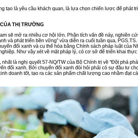
ng tạo là yêu cầu khách quan, là lựa chọn chiến lược để phát t
I CỦA THỊ TRƯỜNG
am sẽ mở ra nhiều cơ hội lớn. Phân tích vấn đề này, nghiên cứ
anh và phát triển bền vững” vừa diễn ra cuối tuần qua, PGS.TS
yển đổi xanh và cụ thể hóa bằng Chính sách pháp luật của Nhà 
ghiệp. Như vậy xét về mặt pháp lý, có cơ sở để triển khai thực
ệ, nhất là nghị quyết 57-NQ/TW của Bộ Chính trị về “Đột phá phá
uyển đổi xanh. Bởi chuyển đổi xanh đòi hỏi phải có sự đầu tư c
inh doanh tốt, tạo ra các sản phẩm chất lượng cao nhằm đạt các t