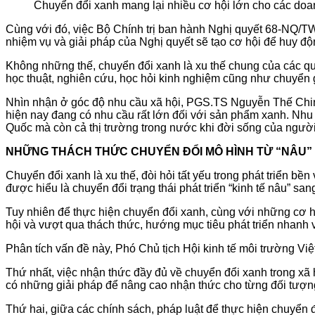
Chuyển đổi xanh mang lại nhiều cơ hội lớn cho các doa
Cùng với đó, việc Bộ Chính trị ban hành Nghị quyết 68-NQ/TW v
nhiệm vụ và giải pháp của Nghị quyết sẽ tạo cơ hội để huy đ
Không những thế, chuyển đổi xanh là xu thế chung của các quốc
học thuật, nghiên cứu, học hỏi kinh nghiệm cũng như chuyển 
Nhìn nhận ở góc độ nhu cầu xã hội, PGS.TS Nguyễn Thế Chinh
hiện nay đang có nhu cầu rất lớn đối với sản phẩm xanh. Nhu
Quốc mà còn cả thị trường trong nước khi đời sống của ngườ
NHỮNG THÁCH THỨC CHUYỂN ĐỔI MÔ HÌNH TỪ “NÂU”
Chuyển đổi xanh là xu thế, đòi hỏi tất yếu trong phát triển b
được hiểu là chuyển đổi trạng thái phát triển “kinh tế nâu” sa
Tuy nhiên để thực hiện chuyển đổi xanh, cùng với những cơ h
hội và vượt qua thách thức, hướng mục tiêu phát triển nhanh 
Phân tích vấn đề này, Phó Chủ tịch Hội kinh tế môi trường Việ
Thứ nhất, việc nhận thức đầy đủ về chuyển đổi xanh trong xã 
có những giải pháp để nâng cao nhận thức cho từng đối tượng
Thứ hai, giữa các chính sách, pháp luật để thực hiện chuyển đ