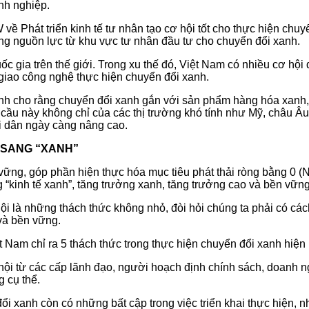
nh nghiệp.
ề Phát triển kinh tế tư nhân tạo cơ hội tốt cho thực hiện chuy
ộng nguồn lực từ khu vực tư nhân đầu tư cho chuyển đổi xanh.
 gia trên thế giới. Trong xu thế đó, Việt Nam có nhiều cơ hội đ
giao công nghệ thực hiện chuyển đổi xanh.
 cho rằng chuyển đổi xanh gắn với sản phẩm hàng hóa xanh, th
 cầu này không chỉ của các thị trường khó tính như Mỹ, châu 
i dân ngày càng nâng cao.
 SANG “XANH”
ền vững, góp phần hiện thực hóa mục tiêu phát thải ròng bằng 0
ng “kinh tế xanh”, tăng trưởng xanh, tăng trưởng cao và bền vững
ội là những thách thức không nhỏ, đòi hỏi chúng ta phải có cá
và bền vững.
t Nam chỉ ra 5 thách thức trong thực hiện chuyển đổi xanh hiện 
hội từ các cấp lãnh đạo, người hoạch định chính sách, doanh n
 cụ thể.
ổi xanh còn có những bất cập trong việc triển khai thực hiện, n