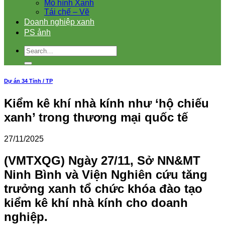
Mô hình Xanh
Tái chế – Vẽ
Doanh nghiệp xanh
PS ảnh
Dự án 34 Tỉnh / TP
Kiểm kê khí nhà kính như ‘hộ chiếu
xanh’ trong thương mại quốc tế
27/11/2025
(VMTXQG) Ngày 27/11, Sở NN&MT
Ninh Bình và Viện Nghiên cứu tăng
trưởng xanh tổ chức khóa đào tạo
kiểm kê khí nhà kính cho doanh
nghiệp.