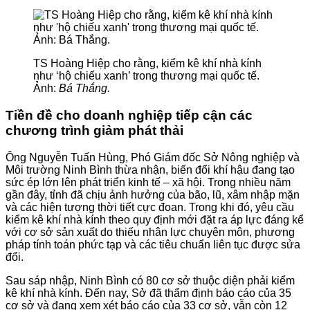
TS Hoàng Hiệp cho rằng, kiểm kê khí nhà kính
như ‘hộ chiếu xanh’ trong thương mại quốc tế.
Ảnh:
Bá Thắng.
Tiền đề cho doanh nghiệp tiếp cận các
chương trình giảm phát thải
Ông Nguyễn Tuấn Hùng, Phó Giám đốc Sở Nông nghiệp và
Môi trường Ninh Bình thừa nhận, biến đổi khí hậu đang tạo
sức ép lớn lên phát triển kinh tế – xã hội. Trong nhiều năm
gần đây, tỉnh đã chịu ảnh hưởng của bão, lũ, xâm nhập mặn
và các hiện tượng thời tiết cực đoan. Trong khi đó, yêu cầu
kiểm kê khí nhà kính theo quy định mới đặt ra áp lực đáng kể
với cơ sở sản xuất do thiếu nhân lực chuyên môn, phương
pháp tính toán phức tạp và các tiêu chuẩn liên tục được sửa
đổi.
Sau sáp nhập, Ninh Bình có 80 cơ sở thuộc diện phải kiểm
kê khí nhà kính. Đến nay, Sở đã thẩm định báo cáo của 35
cơ sở và đang xem xét báo cáo của 33 cơ sở, vẫn còn 12