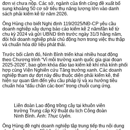
đơn vị chưa nộp. Các sở, ngành của tỉnh cũng đề xuất bổ
sung khoảng 50 cơ sở tiêu thụ năng lượng lớn vào danh
sách phải kiểm kê từ năm 2026.
Ông Hùng cho biết Nghị định 119/2025/NĐ-CP yêu cầu
doanh nghiệp xây dựng báo cáo kiểm kê 2 năm/lần kể từ
chu kỳ 2024 và gửi UBND tỉnh trước ngày 31/3 hằng năm,
đòi hỏi doanh nghiệp phải chủ động hơn trong việc thu thập
và chuẩn hóa dữ liệu phát thải.
Trước bối cảnh đó, Ninh Bình triển khai nhiều hoạt động
theo Chương trình “Vì môi trường xanh quốc gia giai đoạn
2025-2026”, bao gồm khóa đào tạo kiểm kê khí nhà kính phối
hợp cùng Viện Nghiên cứu Tăng trưởng xanh. Các doanh
nghiệp tham dự đợt này đều thuộc diện phải kiểm kê, thể
hiện sự quan tâm đến yêu cầu pháp lý và xu hướng tiêu
chuẩn hóa “dấu chân các-bon” trong chuỗi cung ứng.
Liên đoàn Lao động trồng cây tại khuôn viên
trường Trung cấp Kỹ thuật du lịch Công đoàn
Ninh Bình. Ảnh:
Thục Uyên.
Ông Hùng đề nghị doanh nghiệp tập trung tiếp thu nội dung