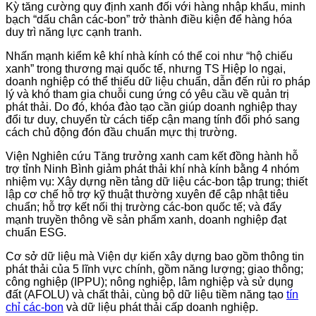
Kỳ tăng cường quy định xanh đối với hàng nhập khẩu, minh
bạch “dấu chân các-bon” trở thành điều kiện để hàng hóa
duy trì năng lực cạnh tranh.
Nhấn mạnh kiểm kê khí nhà kính có thể coi như “hộ chiếu
xanh” trong thương mại quốc tế, nhưng TS Hiệp lo ngại,
doanh nghiệp có thể thiếu dữ liệu chuẩn, dẫn đến rủi ro pháp
lý và khó tham gia chuỗi cung ứng có yêu cầu về quản trị
phát thải. Do đó, khóa đào tạo cần giúp doanh nghiệp thay
đổi tư duy, chuyển từ cách tiếp cận mang tính đối phó sang
cách chủ động đón đầu chuẩn mực thị trường.
Viện Nghiên cứu Tăng trưởng xanh cam kết đồng hành hỗ
trợ tỉnh Ninh Bình giảm phát thải khí nhà kính bằng 4 nhóm
nhiệm vụ: Xây dựng nền tảng dữ liệu các-bon tập trung; thiết
lập cơ chế hỗ trợ kỹ thuật thường xuyên để cập nhật tiêu
chuẩn; hỗ trợ kết nối thị trường các-bon quốc tế; và đẩy
mạnh truyền thông về sản phẩm xanh, doanh nghiệp đạt
chuẩn ESG.
Cơ sở dữ liệu mà Viện dự kiến xây dựng bao gồm thông tin
phát thải của 5 lĩnh vực chính, gồm năng lượng; giao thông;
công nghiệp (IPPU); nông nghiệp, lâm nghiệp và sử dụng
đất (AFOLU) và chất thải, cùng bộ dữ liệu tiềm năng tạo
tín
chỉ các-bon
và dữ liệu phát thải cấp doanh nghiệp.