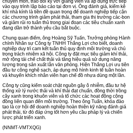
chuyên môn, trao đổi kỹ với giảng viên và áp dụng trực tiếp
vào quy trình lập báo cáo tại đơn vị. Ông đánh giá, kiểm kê
khí nhà kính là tiền đề quan trọng để doanh nghiệp tiếp cận
các chương trình giảm phát thải, tham gia thị trường các-bon
và giảm rủi ro tuân thủ trong giai đoạn các tiêu chuẩn xanh
đang dần trở thành yêu cầu bắt buộc.
Chung quan điểm, ông Hoàng Sỹ Tuấn, Trưởng phòng Hành
chính Nhân sự Công ty TNHH Thắng Lợi cho biết, doanh
nghiệp duy trì cam kết tuân thủ quy định môi trường và chú
trọng trách nhiệm xã hội. Công ty đặt mục tiêu giảm khí thải,
mở rộng tái chế chất thải và tăng hiệu quả sử dụng năng
lượng trong sản xuất lẫn văn phòng. Hiện Thắng Lợi ưu tiên
đầu tư công nghệ sạch, áp dụng mô hình kinh tế tuần hoàn
và khuyến khích nhân viên hạn chế đồ nhựa dùng một lần.
Công ty cũng kiểm soát chặt nguồn gây ô nhiễm, đầu tư hệ
thống xử lý nước thải và khí thải đạt chuẩn, đồng thời trồng
cây xanh trong khuôn viên và tổ chức các hoạt động cộng
đồng liên quan đến môi trường. Theo ông Tuấn, khóa đào
tạo là cơ hội để doanh nghiệp hoàn thiện kỹ năng đánh giá
phát thải, từ đó đáp ứng tốt hơn yêu cầu pháp lý và chiến
lược phát triển xanh.
(NNMT-VMTXQG)