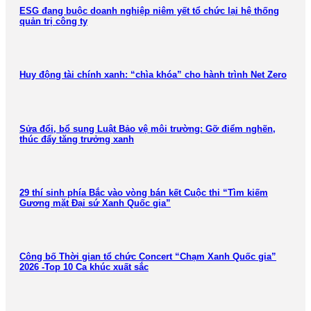
ESG đang buộc doanh nghiệp niêm yết tổ chức lại hệ thống
quản trị công ty
Huy động tài chính xanh: “chìa khóa” cho hành trình Net Zero
Sửa đổi, bổ sung Luật Bảo vệ môi trường: Gỡ điểm nghẽn,
thúc đẩy tăng trưởng xanh
29 thí sinh phía Bắc vào vòng bán kết Cuộc thi “Tìm kiếm
Gương mặt Đại sứ Xanh Quốc gia”
Công bố Thời gian tổ chức Concert “Chạm Xanh Quốc gia”
2026 -Top 10 Ca khúc xuất sắc