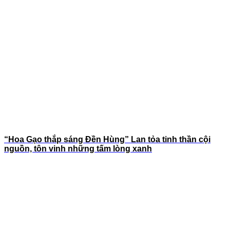
“Hoa Gạo thắp sáng Đền Hùng” Lan tỏa tinh thần cội
nguồn, tôn vinh những tấm lòng xanh