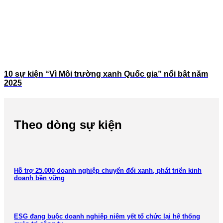
10 sự kiện “Vì Môi trường xanh Quốc gia” nổi bật năm
2025
Theo dòng sự kiện
Hỗ trợ 25.000 doanh nghiệp chuyển đổi xanh, phát triển kinh
doanh bền vững
ESG đang buộc doanh nghiệp niêm yết tổ chức lại hệ thống