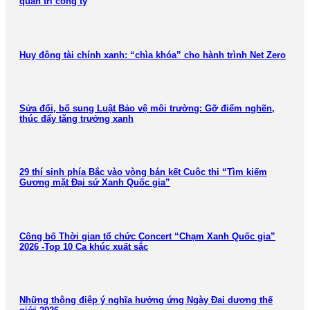
quản trị công ty
Huy động tài chính xanh: “chìa khóa” cho hành trình Net Zero
Sửa đổi, bổ sung Luật Bảo vệ môi trường: Gỡ điểm nghẽn,
thúc đẩy tăng trưởng xanh
29 thí sinh phía Bắc vào vòng bán kết Cuộc thi “Tìm kiếm
Gương mặt Đại sứ Xanh Quốc gia”
Công bố Thời gian tổ chức Concert “Chạm Xanh Quốc gia”
2026 -Top 10 Ca khúc xuất sắc
Những thông điệp ý nghĩa hưởng ứng Ngày Đại dương thế