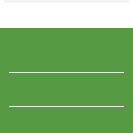
Trang chủ
Giới thiệu
Hoạt động
Tin tức
ESG xanh Quốc Gia
Nhiệm vụ – Dự án
Tài chính xanh
Cam kết xanh
Cuộc thi