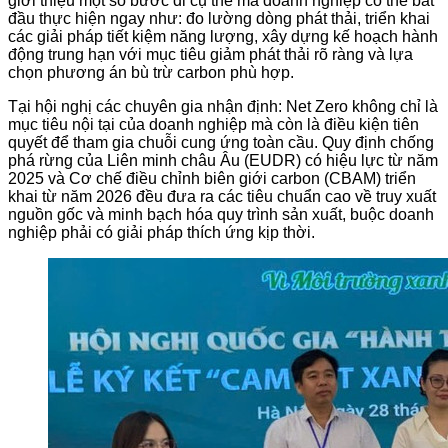
giới thiệu một số bước đi cụ thể mà doanh nghiệp có thể bắt
đầu thực hiện ngay như: đo lường dòng phát thải, triển khai
các giải pháp tiết kiệm năng lượng, xây dựng kế hoạch hành
động trung hạn với mục tiêu giảm phát thải rõ ràng và lựa
chọn phương án bù trừ carbon phù hợp.
Tại hội nghị các chuyên gia nhận định: Net Zero không chỉ là
mục tiêu nội tại của doanh nghiệp mà còn là điều kiện tiên
quyết để tham gia chuỗi cung ứng toàn cầu. Quy định chống
phá rừng của Liên minh châu Âu (EUDR) có hiệu lực từ năm
2025 và Cơ chế điều chỉnh biên giới carbon (CBAM) triển
khai từ năm 2026 đều đưa ra các tiêu chuẩn cao về truy xuất
nguồn gốc và minh bạch hóa quy trình sản xuất, buộc doanh
nghiệp phải có giải pháp thích ứng kịp thời.