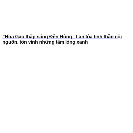
“Hoa Gạo thắp sáng Đền Hùng” Lan tỏa tinh thần cội
nguồn, tôn vinh những tấm lòng xanh