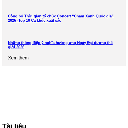
Công bố Thời gian tổ chức Concert “Chạm Xanh Quốc gia”
2026 -Top 10 Ca khúc xuất sắc
Những thông điệp ý nghĩa hưởng ứng Ngày Đại dương thế
giới 2026
Xem thêm
Tài liệu