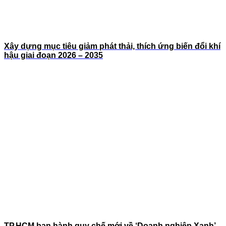
Xây dựng mục tiêu giảm phát thải, thích ứng biến đổi khí
hậu giai đoạn 2026 – 2035
TP.HCM ban hành quy chế mới về ‘Doanh nghiệp Xanh’,