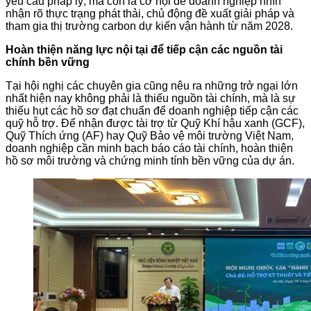
yêu cầu pháp lý, mà còn là cơ hội để doanh nghiệp nhìn
nhận rõ thực trạng phát thải, chủ động đề xuất giải pháp và
tham gia thị trường carbon dự kiến vận hành từ năm 2028.
Hoàn thiện năng lực nội tại để tiếp cận các nguồn tài
chính bền vững
Tại hội nghị các chuyên gia cũng nêu ra những trở ngại lớn
nhất hiện nay không phải là thiếu nguồn tài chính, mà là sự
thiếu hụt các hồ sơ đạt chuẩn để doanh nghiệp tiếp cận các
quỹ hỗ trợ. Để nhận được tài trợ từ Quỹ Khí hậu xanh (GCF),
Quỹ Thích ứng (AF) hay Quỹ Bảo vệ môi trường Việt Nam,
doanh nghiệp cần minh bạch báo cáo tài chính, hoàn thiện
hồ sơ môi trường và chứng minh tính bền vững của dự án.