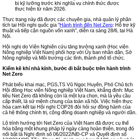
bị kỹ lưỡng trước khi nghĩa vụ chính thức được
thực hiện từ năm 2026.
Thực trạng này đã được các chuyên gia, nhà quản lý phân
tích tại Hội nghị quốc gia “
Hành trình đến Net Zero
: Hỗ trợ kỹ
thuật và tiếp cận nguồn vốn xanh”, diễn ra sáng 28/6, tại Hà
Nội.
Hội nghị do Viện Nghiên cứu tăng trưởng xanh (Học viện
Nông nghiệp Việt Nam) phối hợp với Ủy ban nhân dân, Sở
Nông nghiệp và Môi trường các tỉnh, thành phố tổ chức.
Kiểm kê khí nhà kính, bước đi bắt buộc trên hành trình
Net Zero
Phát biểu khai mạc, PGS,TS Vũ Ngọc Huyên, Phó Chủ tịch
Hội đồng Học viện Nông nghiệp Việt Nam, khẳng định: Mục
tiêu Net Zero đã không còn là một lựa chọn, mà là yêu cầu
cấp thiết, là sứ mệnh chung của toàn xã hội. Việc hiện thực
hóa cam kết tại Hội nghị COP26 đòi hỏi sự đồng hành của
cả hệ thống chính trị, cộng đồng doanh nghiệp và người dân.
Lộ trình hướng tới Net Zero của Việt Nam đã được cụ thể
hóa bằng một khung pháp lý ngày càng hoàn thiện, trong đó
nổi bật là Nghị định số 06/2022/NĐ-CP và Quyết định số