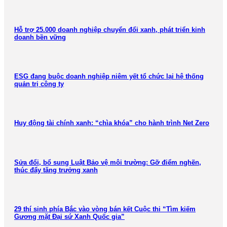
Hỗ trợ 25.000 doanh nghiệp chuyển đổi xanh, phát triển kinh
doanh bền vững
ESG đang buộc doanh nghiệp niêm yết tổ chức lại hệ thống
quản trị công ty
Huy động tài chính xanh: “chìa khóa” cho hành trình Net Zero
Sửa đổi, bổ sung Luật Bảo vệ môi trường: Gỡ điểm nghẽn,
thúc đẩy tăng trưởng xanh
29 thí sinh phía Bắc vào vòng bán kết Cuộc thi “Tìm kiếm
Gương mặt Đại sứ Xanh Quốc gia”