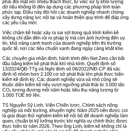
phải đối mặt với nhiều thách thức, từ việc xử lý khối lượng
dữ liệu khổng lồ đến áp dụng các phương pháp tính toán
phức tạp. Điều này đòi hỏi các doanh nghiệp nhanh chóng
xây dựng năng lực nội tại và hoàn thiện quy trình để đáp ứng
các yêu cầu mới.
Việc chậm trễ hoặc xảy ra sai sót trong quá trình kiểm kê
không chỉ dẫn đến rủi ro pháp lý mà còn ảnh hưởng đến uy
tín, khả năng cạnh tranh của doanh nghiệp trên thị trường
quốc tế, nơi các tiêu chuẩn xanh đang ngày càng khắt khe.
Các chuyên gia nhận định, hành trình đến Net Zero cần bắt
đầu bằng kiểm kê phát thải khí nhà kính. Quyết định số
13/2024/QĐ-TTg và Nghị định số 06/2022/NĐ-CP đã xác
định rõ nhóm hơn 2.100 cơ sở phát thải lớn phải thực hiện
kiểm kê định kỳ. Các doanh nghiệp vừa và nhỏ cũng sẽ
thuộc diện kiểm kê nếu vượt ngưỡng phát thải từ 3.000 tấn
CO₂ tương đương mỗi năm hoặc tiêu thụ năng lượng từ
1.000 TOE trở lên.
TS Nguyễn Sỹ Linh, Viện Chiến lược, Chính sách nông
nghiệp và môi trường, khuyến nghị: Năm 2025 nên được coi
là giai đoạn thử nghiệm kiểm kê nội bộ để doanh nghiệp làm
quen, chuẩn bị kỹ lưỡng trước khi nghĩa vụ chính thức được
thực hiện từ năm 2026. Theo ông Linh, kiểm kê không chỉ là