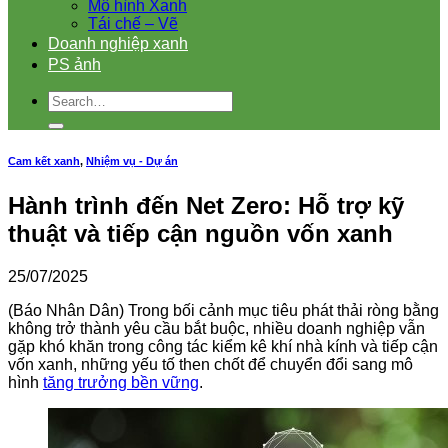
Mô hình Xanh
Tái chế – Vẽ
Doanh nghiệp xanh
PS ảnh
Cam kết xanh
,
Nhiệm vụ - Dự án
Hành trình đến Net Zero: Hỗ trợ kỹ
thuật và tiếp cận nguồn vốn xanh
25/07/2025
(Báo Nhân Dân) Trong bối cảnh mục tiêu phát thải ròng bằng
không trở thành yêu cầu bắt buộc, nhiều doanh nghiệp vẫn
gặp khó khăn trong công tác kiểm kê khí nhà kính và tiếp cận
vốn xanh, những yếu tố then chốt để chuyển đổi sang mô
hình
tăng trưởng bền vững
.