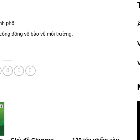
ành phố;
 cộng đồng về bảo vệ môi trường.
g
Chủ đề Chương
120 tác phẩm vào