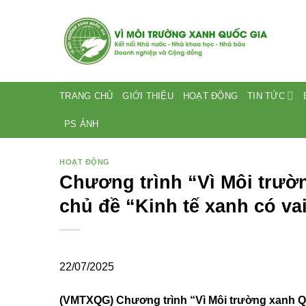
Bỏ
qua
nội
dung
TRANG CHỦ
GIỚI THIỆU
HOẠT ĐỘNG
TIN TỨC
PS ẢNH
HOẠT ĐỘNG
Chương trình “Vì Môi trườ
chủ đề “Kinh tế xanh có vai
22/07/2025
(VMTXQG) Chương trình “Vì Môi trường xanh Qu