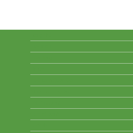
Trang chủ
Giới thiệu
Hoạt động
Tin tức
ESG xanh Quốc Gia
Nhiệm vụ – Dự án
Tài chính xanh
Cam kết xanh
Cuộc thi