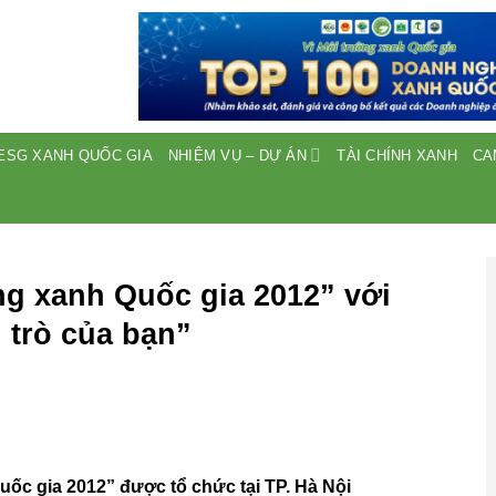
ESG XANH QUỐC GIA
NHIỆM VỤ – DỰ ÁN
TÀI CHÍNH XANH
CA
ng xanh Quốc gia 2012” với
 trò của bạn”
ốc gia 2012” được tổ chức tại TP. Hà Nội