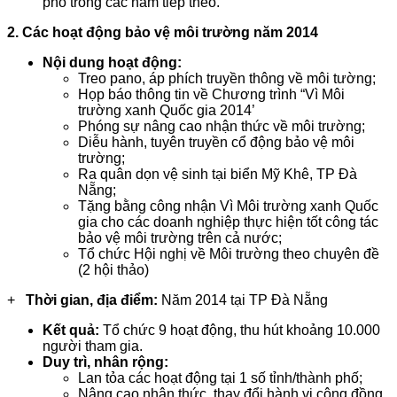
phố trong các năm tiếp theo.
2.
Các hoạt động bảo vệ môi trường
năm 2014
Nội dung hoạt động:
Treo pano, áp phích truyền thông về môi tường;
Họp báo thông tin về Chương trình “Vì Môi
trường xanh Quốc gia 2014’
Phóng sự nâng cao nhận thức về môi trường;
Diễu hành, tuyên truyền cổ động bảo vệ môi
trường;
Ra quân dọn vệ sinh tại biển Mỹ Khê, TP Đà
Nẵng;
Tặng bằng công nhận Vì Môi trường xanh Quốc
gia cho các doanh nghiệp thực hiện tốt công tác
bảo vệ môi trường trên cả nước;
Tổ chức Hội nghị về Môi trường theo chuyên đề
(2 hội thảo)
+
Thời gian, địa điểm:
Năm 2014 tại TP Đà Nẵng
Kết quả:
Tổ chức 9 hoạt động, thu hút khoảng 10.000
người tham gia.
Duy trì, nhân rộng:
Lan tỏa các hoạt động tại 1 số tỉnh/thành phố;
Nâng cao nhận thức, thay đổi hành vi cộng đồng