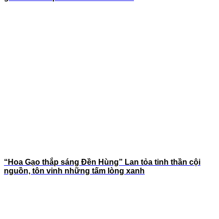
“Hoa Gạo thắp sáng Đền Hùng” Lan tỏa tinh thần cội
nguồn, tôn vinh những tấm lòng xanh