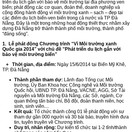
triển du lịch gắn với bảo vệ môi trường tại địa phương ven
biển; phát động các cơ quan, đoàn thể, doanh nghiệp và
cộng đồng hành động vì môi trường xanh – sạch – đẹp tại
các điểm du lịch biển-ven biển trong cả nước và TP Đà
Nẵng. Đây là một trong những hoạt động thiết thực nhằm xây
dựng Đà Nẵng trở thành thành phố môi trường, thành phố
“đáng sống”.
1.
Lễ phát động
Chương trình “Vì Môi trường xanh
Quốc gia 20
14
”
với chủ đề “Phát triển du lịch gắn với
bảo vệ môi trường biển”
+
Thời gian, địa điểm:
Ngày 15/6/2014 tại Biển Mỹ Khê,
TP. Đà Nẵng
Thành phần tham dự:
Lãnh đạo Tổng cục Môi
trường, Ủy Ban Khoa học Công nghệ và Môi trường
Quốc hội, UBND TP. Đà Nẵng, VACNE, AGG, Sở Tài
nguyên và Môi trường Đà Nẵng, các Sở, ngành, Cơ
quan thông tấn báo chí, Bộ đội, đoàn thanh niên, học
sinh, sinh viên…
Kết quả:
Tổ chức thành công 01 lễ phát động với sự
tham dự gần 000 người và 30 bài báo, truyền hình đưa
tin, tuyên truyền về Chương trình.
Duy trì, nhân rộng:
Dự kiến tổ chức tại 1-2 tỉnh/thành