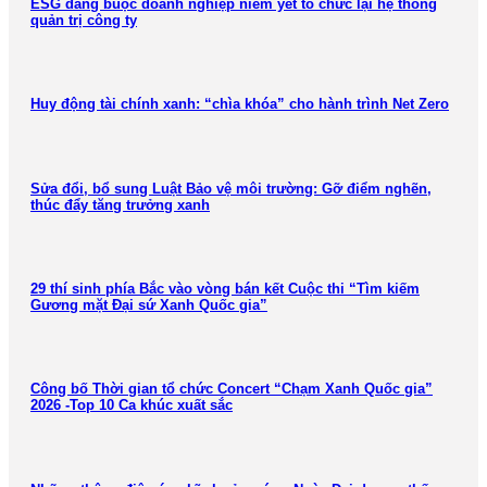
ESG đang buộc doanh nghiệp niêm yết tổ chức lại hệ thống
quản trị công ty
Huy động tài chính xanh: “chìa khóa” cho hành trình Net Zero
Sửa đổi, bổ sung Luật Bảo vệ môi trường: Gỡ điểm nghẽn,
thúc đẩy tăng trưởng xanh
29 thí sinh phía Bắc vào vòng bán kết Cuộc thi “Tìm kiếm
Gương mặt Đại sứ Xanh Quốc gia”
Công bố Thời gian tổ chức Concert “Chạm Xanh Quốc gia”
2026 -Top 10 Ca khúc xuất sắc