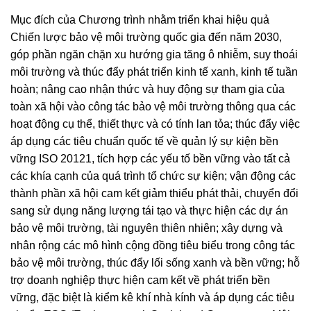
Mục đích của Chương trình nhằm triển khai hiệu quả
Chiến lược bảo vệ môi trường quốc gia đến năm 2030,
góp phần ngăn chặn xu hướng gia tăng ô nhiễm, suy thoái
môi trường và thúc đẩy phát triển kinh tế xanh, kinh tế tuần
hoàn; nâng cao nhận thức và huy động sự tham gia của
toàn xã hội vào công tác bảo vệ môi trường thông qua các
hoạt động cụ thể, thiết thực và có tính lan tỏa; thúc đẩy việc
áp dụng các tiêu chuẩn quốc tế về quản lý sự kiện bền
vững ISO 20121, tích hợp các yếu tố bền vững vào tất cả
các khía cạnh của quá trình tổ chức sự kiện; vận động các
thành phần xã hội cam kết giảm thiểu phát thải, chuyển đổi
sang sử dụng năng lượng tái tạo và thực hiện các dự án
bảo vệ môi trường, tài nguyên thiên nhiên; xây dựng và
nhân rộng các mô hình cộng đồng tiêu biểu trong công tác
bảo vệ môi trường, thúc đẩy lối sống xanh và bền vững; hỗ
trợ doanh nghiệp thực hiện cam kết về phát triển bền
vững, đặc biệt là kiểm kê khí nhà kính và áp dụng các tiêu