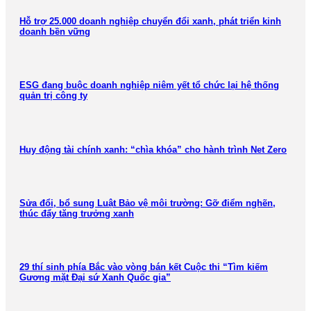
Hỗ trợ 25.000 doanh nghiệp chuyển đổi xanh, phát triển kinh
doanh bền vững
ESG đang buộc doanh nghiệp niêm yết tổ chức lại hệ thống
quản trị công ty
Huy động tài chính xanh: “chìa khóa” cho hành trình Net Zero
Sửa đổi, bổ sung Luật Bảo vệ môi trường: Gỡ điểm nghẽn,
thúc đẩy tăng trưởng xanh
29 thí sinh phía Bắc vào vòng bán kết Cuộc thi “Tìm kiếm
Gương mặt Đại sứ Xanh Quốc gia”