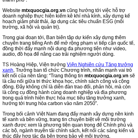
Website
mtxquocgia.org.vn
cũng hướng tới việc hỗ trợ
doanh nghiệp thực hiện kiểm kê khí nhà kính, xây dựng kế
hoạch giảm phát thải, áp dụng các tiêu chuẩn ESG (môi
trường, xã hội và quản trị).
Trong giai đoạn tới, Ban biên tập dự kiến xây dựng thêm
chuyên trang tiếng Anh để mở rộng phạm vi tiếp cận quốc tế,
đồng thời đẩy mạnh nội dung đa phương tiện như video,
audio, đồ họa để nâng cao trải nghiệm người dùng.
TS Hoàng Hiệp, Viện trưởng
Viện Nghiên cứu Tăng trưởng
xanh
, Trưởng ban tổ chức Chương trình, nhấn mạnh vai trò
kết nối của nền tảng: “Trang thông tin
mtxquocgia.org.vn
sẽ
là cầu nối giữa tri thức khoa học, chính sách công và cộng
đồng. Đây không chỉ là diễn đàn trao đổi, phản hồi, mà còn
là công cụ đồng hành cùng doanh nghiệp và địa phương
trong quá trình hiện thực hóa mục tiêu tăng trưởng xanh,
hướng tới trung hòa carbon vào năm 2050”.
Trong bối cảnh Việt Nam đang đẩy mạnh xây dựng nền kinh
tế xanh và bền vững, trang tin chuyên biệt về môi trường
xanh được xem là phương tiện quan trọng để Chính phủ và
các bộ, ngành truyền tải chính sách, kết nối các sáng kiến và
thúc đẩy hợp tác đa bên trong bảo vệ môi trường.