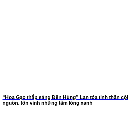
“Hoa Gạo thắp sáng Đền Hùng” Lan tỏa tinh thần cội
nguồn, tôn vinh những tấm lòng xanh