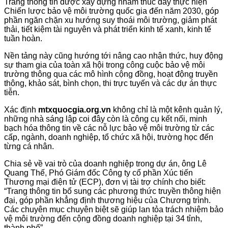
Trang thông tin được xây dựng nhằm thúc đẩy thực hiện
Chiến lược bảo vệ môi trường quốc gia đến năm 2030, góp
phần ngăn chặn xu hướng suy thoái môi trường, giảm phát
thải, tiết kiệm tài nguyên và phát triển kinh tế xanh, kinh tế
tuần hoàn.
Nền tảng này cũng hướng tới nâng cao nhận thức, huy động
sự tham gia của toàn xã hội trong công cuộc bảo vệ môi
trường thông qua các mô hình cộng đồng, hoạt động truyền
thông, khảo sát, bình chọn, thi trực tuyến và các dự án thực
tiễn.
Xác định
mtxquocgia.org.vn
không chỉ là một kênh quản lý,
những nhà sáng lập coi đây còn là công cụ kết nối, minh
bạch hóa thông tin về các nỗ lực bảo vệ môi trường từ các
cấp, ngành, doanh nghiệp, tổ chức xã hội, trường học đến
từng cá nhân.
Chia sẻ về vai trò của doanh nghiệp trong dự án, ông Lê
Quang Thế, Phó Giám đốc Công ty cổ phần Xúc tiến
Thương mại điện tử (ECP), đơn vị tài trợ chính cho biết:
“Trang thông tin bổ sung các phương thức truyền thông hiện
đại, góp phần khẳng định thương hiệu của Chương trình.
Các chuyên mục chuyên biệt sẽ giúp lan tỏa trách nhiệm bảo
vệ môi trường đến cộng đồng doanh nghiệp tại 34 tỉnh,
thành phố”.