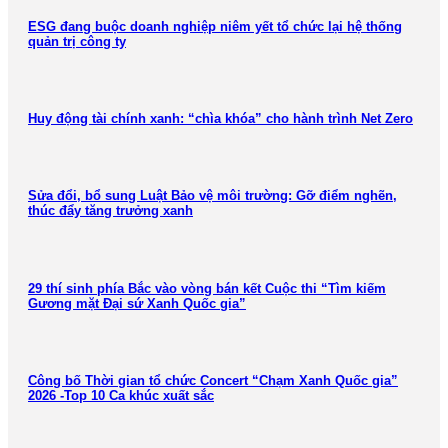
ESG đang buộc doanh nghiệp niêm yết tổ chức lại hệ thống
quản trị công ty
Huy động tài chính xanh: “chìa khóa” cho hành trình Net Zero
Sửa đổi, bổ sung Luật Bảo vệ môi trường: Gỡ điểm nghẽn,
thúc đẩy tăng trưởng xanh
29 thí sinh phía Bắc vào vòng bán kết Cuộc thi “Tìm kiếm
Gương mặt Đại sứ Xanh Quốc gia”
Công bố Thời gian tổ chức Concert “Chạm Xanh Quốc gia”
2026 -Top 10 Ca khúc xuất sắc