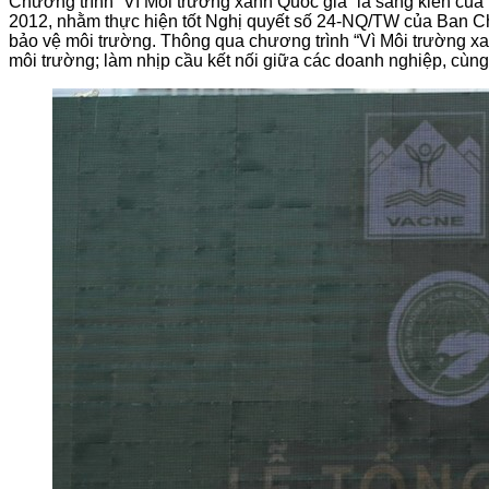
Chương trình “Vì Môi trường xanh Quốc gia” là sáng kiến củ
2012, nhằm thực hiện tốt Nghị quyết số 24-NQ/TW của Ban Ch
bảo vệ môi trường. Thông qua chương trình “Vì Môi trường x
môi trường; làm nhịp cầu kết nối giữa các doanh nghiệp, cùng