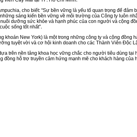
uchia, cho biết: “Sự bền vững là yếu tố quan trọng để đảm bả
khi những sáng kiến bền vững về môi trường của Công ty luôn 
 nuôi dưỡng sức khỏe và hạnh phúc của con người và cộng đồng
uộc sống tốt nhất”.
ng khoán New York) là một trong những công ty và cộng đồng h
ưỡng tuyệt vời và cơ hội kinh doanh cho các Thành Viên Độc L
ựa trên nền tảng khoa học vững chắc cho người tiêu dùng tại 
cộng đồng hỗ trợ truyền cảm hứng mạnh mẽ cho khách hàng của 