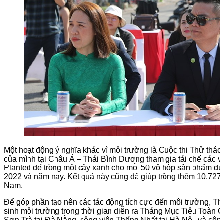
Một hoạt động ý nghĩa khác vì môi trường là Cuộc thi Thử th
của mình tại Châu Á – Thái Bình Dương tham gia tái chế các 
Planted để trồng một cây xanh cho mỗi 50 vỏ hộp sản phẩm đ
2022 và năm nay. Kết quả này cũng đã giúp trồng thêm 10.727 
Nam.
Để góp phần tạo nên các tác động tích cực đến môi trường, T
sinh môi trường trong thời gian diễn ra Tháng Mục Tiêu Toàn 
Sơn Trà tại Đà Nẵng, công viên Thống Nhất tại Hà Nội, và côn