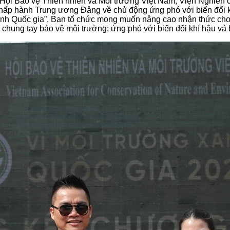
a Hội Bảo vệ Thiên nhiên và Môi trường Việt Nam, Viện Nghiê
ấp hành Trung ương Đảng về chủ động ứng phó với biến đổi kh
anh Quốc gia”, Ban tổ chức mong muốn nâng cao nhận thức cho
 chung tay bảo vệ môi trường; ứng phó với biến đổi khí hậu vả 