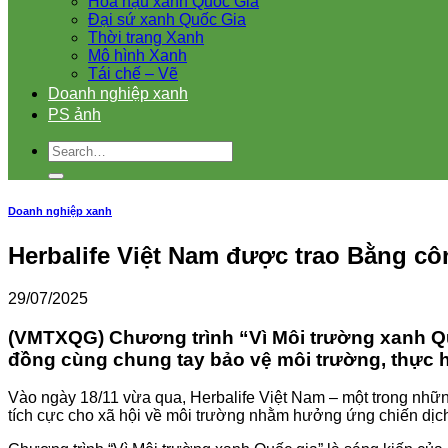
Hoa hậu xanh Quốc Gia
Đại sứ xanh Quốc Gia
Thời trang Xanh
Mô hình Xanh
Tái chế – Vẽ
Doanh nghiệp xanh
PS ảnh
Doanh nghiệp xanh
Herbalife Việt Nam được trao Bằng cô
29/07/2025
(VMTXQG) Chương trình “Vì Môi trường xanh Qu
đồng cùng chung tay bảo vệ môi trường, thực h
Vào ngày 18/11 vừa qua, Herbalife Việt Nam – một trong nhữ
tích cực cho xã hội về môi trường nhằm hưởng ứng chiến dịch