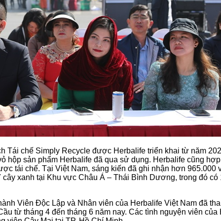
ách Tái chế Simply Recycle được Herbalife triển khai từ năm 2
vỏ hộp sản phẩm Herbalife đã qua sử dụng. Herbalife cũng hợp 
ược tái chế. Tại Việt Nam, sáng kiến đã ghi nhận hơn 965.000
cây xanh tại Khu vực Châu Á – Thái Bình Dương, trong đó có 1.
hành Viên Độc Lập và Nhân viên của Herbalife Việt Nam đã tha
Cầu từ tháng 4 đến tháng 6 năm nay. Các tình nguyện viên của H
g viên Cây Mai tại TP. Hồ Chí Minh.